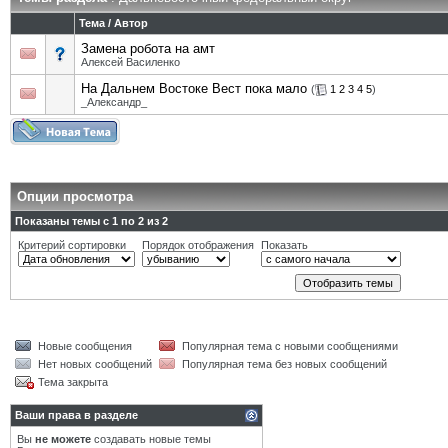
Тема
/
Автор
Замена робота на амт
Алексей Василенко
На Дальнем Востоке Вест пока мало
(
1
2
3
4
5
)
_Александр_
Опции просмотра
Показаны темы с 1 по 2 из 2
Критерий сортировки
Порядок отображения
Показать
Новые сообщения
Популярная тема с новыми сообщениями
Нет новых сообщений
Популярная тема без новых сообщений
Тема закрыта
Ваши права в разделе
Вы
не можете
создавать новые темы