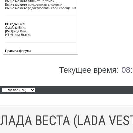
Вы
не можете
отвечать в темах
Вы
не можете
прикреплять вложения
Вы
не можете
редактировать свои сообщения
BB коды
Вкл.
Смайлы
Вкл.
[IMG]
код
Вкл.
HTML код
Выкл.
Правила форума
Текущее время:
08
ЛАДА ВЕСТА (LADA VES