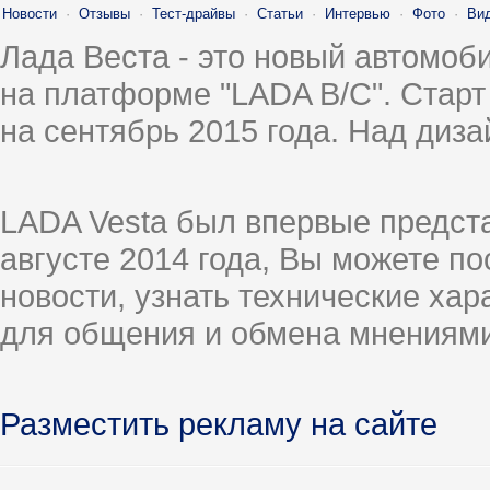
Новости
·
Отзывы
·
Тест-драйвы
·
Статьи
·
Интервью
·
Фото
·
Ви
Лада Веста - это новый автомо
на платформе "LADA B/C". Старт
на сентябрь 2015 года. Над диз
LADA Vesta был впервые предст
августе 2014 года, Вы можете п
новости, узнать технические ха
для общения и обмена мнениями
Разместить рекламу на сайте