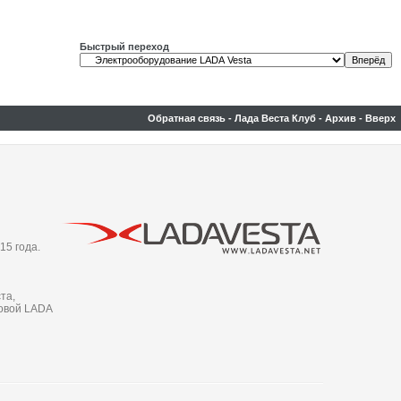
Быстрый переход
Обратная связь
-
Лада Веста Клуб
-
Архив
-
Вверх
15 года.
та,
новой LADA