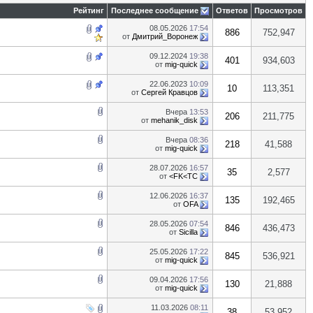
Рейтинг
Последнее сообщение
Ответов
Просмотров
08.05.2026
17:54
886
752,947
от
Дмитрий_Воронеж
09.12.2024
19:38
401
934,603
от
mig-quick
22.06.2023
10:09
10
113,351
от
Сергей Кравцов
Вчера
13:53
206
211,775
от
mehanik_disk
Вчера
08:36
218
41,588
от
mig-quick
28.07.2026
16:57
35
2,577
от
<FK<TC
12.06.2026
16:37
135
192,465
от
OFA
28.05.2026
07:54
846
436,473
от
Sicilla
25.05.2026
17:22
845
536,921
от
mig-quick
09.04.2026
17:56
130
21,888
от
mig-quick
11.03.2026
08:11
38
53,952