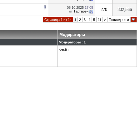
08.10.2025
17:05
270
302,566
от
Тартарен
Страница 1 из 14
1
2
3
4
5
11
>
Последняя
»
Модераторы
Модераторы : 1
destin