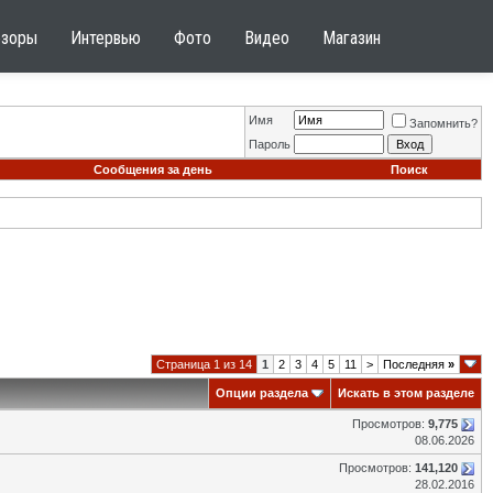
бзоры
Интервью
Фото
Видео
Магазин
Имя
Запомнить?
Пароль
Сообщения за день
Поиск
Страница 1 из 14
1
2
3
4
5
11
>
Последняя
»
Опции раздела
Искать в этом разделе
Просмотров:
9,775
08.06.2026
Просмотров:
141,120
28.02.2016