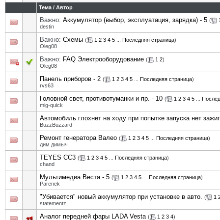
Тема
/
Автор
Важно:
Аккумулятор (выбор, эксплуатация, зарядка) - 5
(
destin
Важно:
Схемы
(
1
2
3
4
5
...
Последняя страница
)
Oleg08
Важно:
FAQ Электрооборудование
(
1
2
)
Oleg08
Панель приборов - 2
(
1
2
3
4
5
...
Последняя страница
)
rvs63
Головной свет, противотуманки и пр. - 10
(
1
2
3
4
5
...
Послед
mig-quick
Автомобиль глохнет на ходу при попытке запуска нет зажи
BuzzBuzzard
Ремонт генератора Валео
(
1
2
3
4
5
...
Последняя страница
)
дим димыч
TEYES CC3
(
1
2
3
4
5
...
Последняя страница
)
chand
Мультимедиа Веста - 5
(
1
2
3
4
5
...
Последняя страница
)
Parenek
"Убивается" новый аккумулятор при установке в авто.
(
1
statementz
Аналог передней фары LADA Vesta
(
1
2
3
4
)