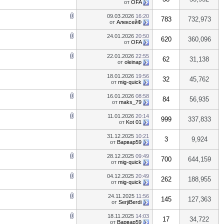
от
OFA
09.03.2026
16:20
783
732,973
от
АлексейФ
24.01.2026
20:50
620
360,096
от
OFA
22.01.2026
22:55
62
31,138
от
oleinap
18.01.2026
19:56
32
45,762
от
mig-quick
16.01.2026
08:58
84
56,935
от
maks_79
11.01.2026
20:14
999
337,833
от
Kot 01
31.12.2025
10:21
3
9,924
от
Варвар59
28.12.2025
09:49
700
644,159
от
mig-quick
04.12.2025
20:49
262
188,955
от
mig-quick
24.11.2025
11:56
145
127,363
от
SerjiBerdi
18.11.2025
14:03
17
34,722
от
Варвар59