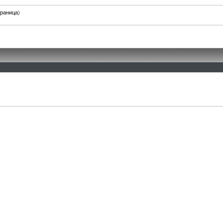
траница
)