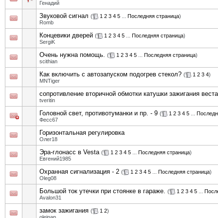
Генадий
Звуковой сигнал
(
1
2
3
4
5
...
Последняя страница
)
Romb
Концевики дверей
(
1
2
3
4
5
...
Последняя страница
)
SergiK
Очень нужна помощь.
(
1
2
3
4
5
...
Последняя страница
)
scithian
Как включить с автозапуском подогрев стекол?
(
1
2
3
4
)
MNTiger
сопротивление вторичной обмотки катушки зажигания веста
tveritin
Головной свет, противотуманки и пр. - 9
(
1
2
3
4
5
...
Последн
Фесс67
Горизонтальная регулировка
Олег18
Эра-глонасс в Vesta
(
1
2
3
4
5
...
Последняя страница
)
Евгений1985
Охранная сигнализация - 2
(
1
2
3
4
5
...
Последняя страница
)
Oleg08
Большой ток утечки при стоянке в гараже.
(
1
2
3
4
5
...
Посл
Avalon31
замок зажигания
(
1
2
)
oleinap