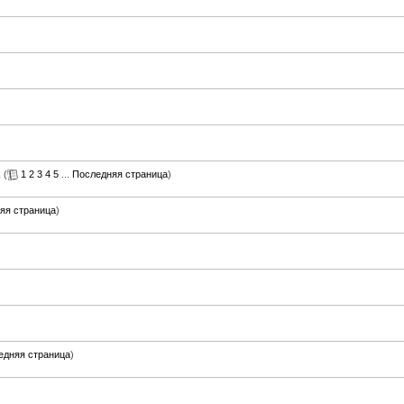
(
1
2
3
4
5
...
Последняя страница
)
яя страница
)
едняя страница
)