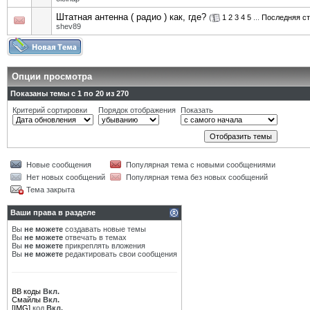
Штатная антенна ( радио ) как, где?
(
1
2
3
4
5
...
Последняя с
shev89
Опции просмотра
Показаны темы с 1 по 20 из 270
Критерий сортировки
Порядок отображения
Показать
Новые сообщения
Популярная тема с новыми сообщениями
Нет новых сообщений
Популярная тема без новых сообщений
Тема закрыта
Ваши права в разделе
Вы
не можете
создавать новые темы
Вы
не можете
отвечать в темах
Вы
не можете
прикреплять вложения
Вы
не можете
редактировать свои сообщения
BB коды
Вкл.
Смайлы
Вкл.
[IMG]
код
Вкл.