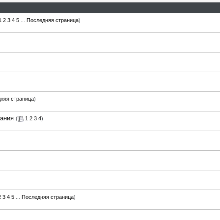
1
2
3
4
5
...
Последняя страница
)
няя страница
)
гания
(
1
2
3
4
)
2
3
4
5
...
Последняя страница
)