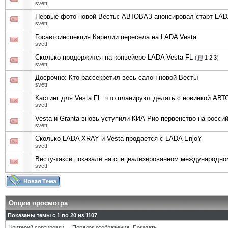
svett
Первые фото новой Весты: АВТОВАЗ анонсировал старт LADA
svett
Госавтоинспекция Карелии пересела на LADA Vesta
svett
Сколько продержится на конвейере LADA Vesta FL
(
1
2
3
)
svett
Досрочно: Кто рассекретил весь салон новой Весты
svett
Кастинг для Vesta FL: что планируют делать с новинкой АВ
svett
Vesta и Granta вновь уступили КИА Рио первенство на росси
svett
Сколько LADA XRAY и Vesta продается с LADA EnjoY
svett
Весту-такси показали на специализированном международн
svett
Опции просмотра
Показаны темы с 1 по 20 из 1107
Критерий сортировки
Порядок отображения
Показать