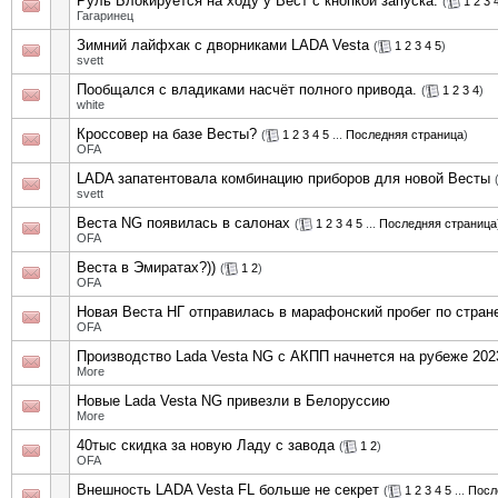
Руль Блокируется на ходу у Вест с кнопкой запуска.
(
1
2
3
Гагаринец
Зимний лайфхак с дворниками LADA Vesta
(
1
2
3
4
5
)
svett
Пообщался с владиками насчёт полного привода.
(
1
2
3
4
)
white
Кроссовер на базе Весты?
(
1
2
3
4
5
...
Последняя страница
)
OFA
LADA запатентовала комбинацию приборов для новой Весты
svett
Веста NG появилась в салонах
(
1
2
3
4
5
...
Последняя страница
OFA
Веста в Эмиратах?))
(
1
2
)
OFA
Новая Веста НГ отправилась в марафонский пробег по стран
OFA
Производство Lada Vesta NG с АКПП начнется на рубеже 2023
More
Новые Lada Vesta NG привезли в Белоруссию
More
40тыс скидка за новую Ладу с завода
(
1
2
)
OFA
Внешность LADA Vesta FL больше не секрет
(
1
2
3
4
5
...
Посл