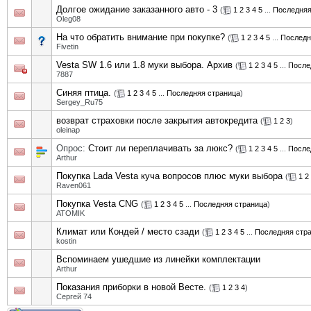
Долгое ожидание заказанного авто - 3
(
1
2
3
4
5
...
Последняя
Oleg08
На что обратить внимание при покупке?
(
1
2
3
4
5
...
Последн
Fivetin
Vesta SW 1.6 или 1.8 муки выбора. Архив
(
1
2
3
4
5
...
После
7887
Синяя птица.
(
1
2
3
4
5
...
Последняя страница
)
Sergey_Ru75
возврат страховки после закрытия автокредита
(
1
2
3
)
oleinap
Опрос:
Стоит ли переплачивать за люкс?
(
1
2
3
4
5
...
После
Arthur
Покупка Lada Vesta куча вопросов плюс муки выбора
(
1
2
Raven061
Покупка Vesta CNG
(
1
2
3
4
5
...
Последняя страница
)
ATOMIK
Климат или Кондей / место сзади
(
1
2
3
4
5
...
Последняя стр
kostin
Вспоминаем ушедшие из линейки комплектации
Arthur
Показания приборки в новой Весте.
(
1
2
3
4
)
Сергей 74