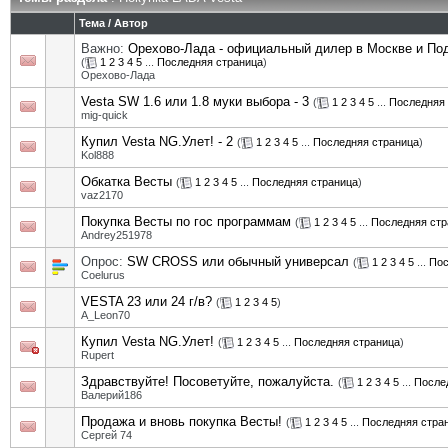
Тема
/
Автор
Важно:
Орехово-Лада - официальный дилер в Москве и П
(
1
2
3
4
5
...
Последняя страница
)
Орехово-Лада
Vesta SW 1.6 или 1.8 муки выбора - 3
(
1
2
3
4
5
...
Последняя 
mig-quick
Купил Vesta NG.Улет! - 2
(
1
2
3
4
5
...
Последняя страница
)
Kol888
Обкатка Весты
(
1
2
3
4
5
...
Последняя страница
)
vaz2170
Покупка Весты по гос программам
(
1
2
3
4
5
...
Последняя стр
Andrey251978
Опрос:
SW CROSS или обычный универсал
(
1
2
3
4
5
...
Пос
Coelurus
VESTA 23 или 24 г/в?
(
1
2
3
4
5
)
A_Leon70
Купил Vesta NG.Улет!
(
1
2
3
4
5
...
Последняя страница
)
Rupert
Здравствуйте! Посоветуйте, пожалуйста.
(
1
2
3
4
5
...
После
Валерий186
Продажа и вновь покупка Весты!
(
1
2
3
4
5
...
Последняя стра
Сергей 74