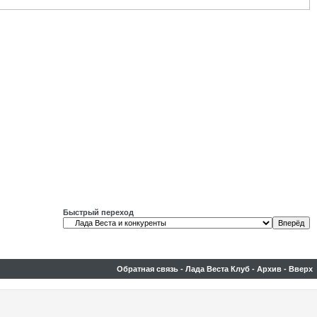
Быстрый переход
Обратная связь
-
Лада Веста Клуб
-
Архив
-
Вверх