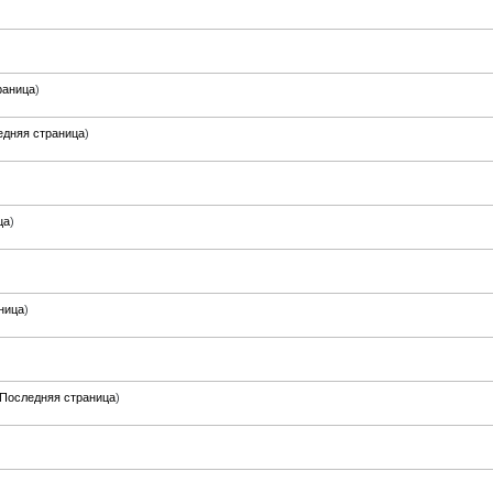
)
раница
)
едняя страница
)
ца
)
ница
)
Последняя страница
)