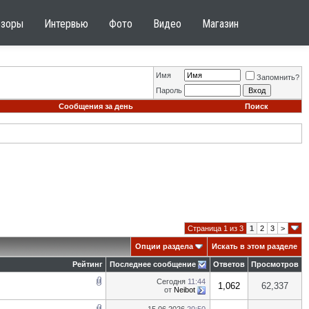
бзоры
Интервью
Фото
Видео
Магазин
Имя
Запомнить?
Пароль
Сообщения за день
Поиск
Страница 1 из 3
1
2
3
>
Опции раздела
Искать в этом разделе
Рейтинг
Последнее сообщение
Ответов
Просмотров
Сегодня
11:44
1,062
62,337
от
Neibot