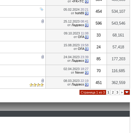
от
<FK<TC
05.02.2024
20:21
454
534,107
от
hoh89
25.12.2023
08:41
596
543,546
от
Ладовоз
09.10.2023
11:08
33
68,161
от
OFA
15.08.2023
19:58
24
57,418
от
OFA
24.04.2023
23:39
85
177,203
от
Ладовоз
02.04.2023
18:27
70
116,685
от
Never
08.03.2023
22:19
451
362,559
от
Ладовоз
Страница 1 из 3
1
2
3
>