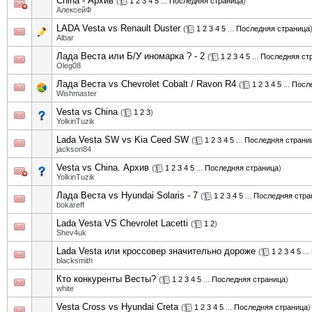
China - Архив
(
1
2
3
4
5
...
Последняя страница
)
АлексейФ
LADA Vesta vs Renault Duster
(
1
2
3
4
5
...
Последняя страница
Albar
Лада Веста или Б/У иномарка ? - 2
(
1
2
3
4
5
...
Последняя ст
Oleg08
Лада Веста vs Chevrolet Cobalt / Ravon R4
(
1
2
3
4
5
...
Посл
Wishmaster
Vesta vs China
(
1
2
3
)
YolkinTuzik
Lada Vesta SW vs Kia Ceed SW
(
1
2
3
4
5
...
Последняя страни
jackson84
Vesta vs China. Архив
(
1
2
3
4
5
...
Последняя страница
)
YolkinTuzik
Лада Веста vs Hyundai Solaris - 7
(
1
2
3
4
5
...
Последняя стра
bokareff
Lada Vesta VS Chevrolet Lacetti
(
1
2
)
Shev4uk
Lada Vesta или кроссовер значительно дороже
(
1
2
3
4
5
...
blacksmith
Кто конкуренты Весты?
(
1
2
3
4
5
...
Последняя страница
)
white
Vesta Cross vs Hyundai Creta
(
1
2
3
4
5
...
Последняя страница
)