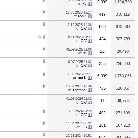
15.06.2026
20:50
6,999
1,124,730
от
Ky.
27.03.2026
12:17
417
330,112
от
hoh89
11.12.2025
14:36
868
613,564
от
OFA
18.11.2025
01:32
484
587,783
от
OFA
05.09.2025
11:08
26
20,490
от
tsu
10.07.2025
11:03
335
228,643
от
OFA
11.06.2025
09:27
6,999
1,780,051
от
Igor K.
10.02.2025
16:46
785
516,067
от
Тартарен
01.08.2024
11:02
11
39,775
от
OFA
18.05.2024
04:39
402
271,696
от
OFA
14.04.2024
08:21
161
167,218
от
OFA
22.03.2024
19:51
584
455,085