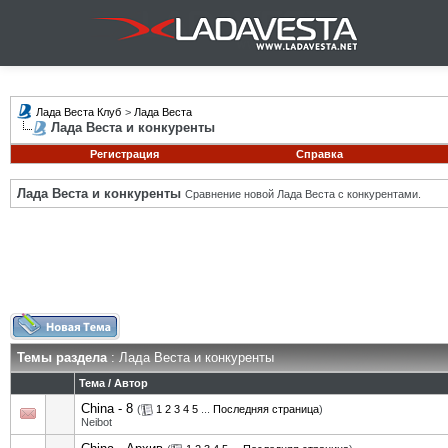
Лада Веста Клуб
>
Лада Веста
Лада Веста и конкуренты
Регистрация
Справка
Лада Веста и конкуренты
Сравнение новой Лада Веста с конкурентами.
Темы раздела
: Лада Веста и конкуренты
Тема
/
Автор
China - 8
(
1
2
3
4
5
...
Последняя страница
)
Neibot