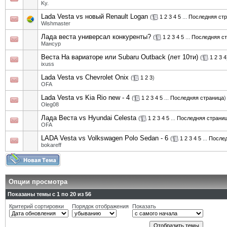
Ky.
Lada Vesta vs новый Renault Logan
(
1
2
3
4
5
...
Последняя ст
Wishmaster
Лада веста универсал конкуренты?
(
1
2
3
4
5
...
Последняя с
Мансур
Веста На вариаторе или Subaru Outback (лет 10ти)
(
1
2
3
4
ixuss
Lada Vesta vs Chevrolet Onix
(
1
2
3
)
OFA
Lada Vesta vs Kia Rio new - 4
(
1
2
3
4
5
...
Последняя страница
)
Oleg08
Лада Веста vs Hyundai Celesta
(
1
2
3
4
5
...
Последняя страни
OFA
LADA Vesta vs Volkswagen Polo Sedan - 6
(
1
2
3
4
5
...
Послед
bokareff
Опции просмотра
Показаны темы с 1 по 20 из 56
Критерий сортировки
Порядок отображения
Показать