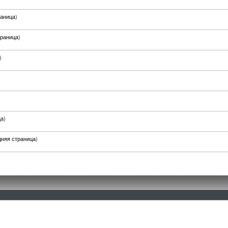
раница
)
траница
)
)
ца
)
няя страница
)