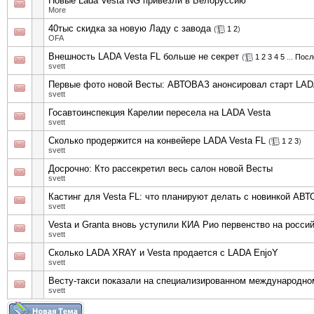
Новые Lada Vesta NG привезли в Белоруссию
More
40тыс скидка за новую Ладу с завода
(
1
2
)
OFA
Внешность LADA Vesta FL больше не секрет
(
1
2
3
4
5
...
Посл
svett
Первые фото новой Весты: АВТОВАЗ анонсировал старт LADA
svett
Госавтоинспекция Карелии пересела на LADA Vesta
svett
Сколько продержится на конвейере LADA Vesta FL
(
1
2
3
)
svett
Досрочно: Кто рассекретил весь салон новой Весты
svett
Кастинг для Vesta FL: что планируют делать с новинкой АВ
svett
Vesta и Granta вновь уступили КИА Рио первенство на росси
svett
Сколько LADA XRAY и Vesta продается с LADA EnjoY
svett
Весту-такси показали на специализированном международн
svett