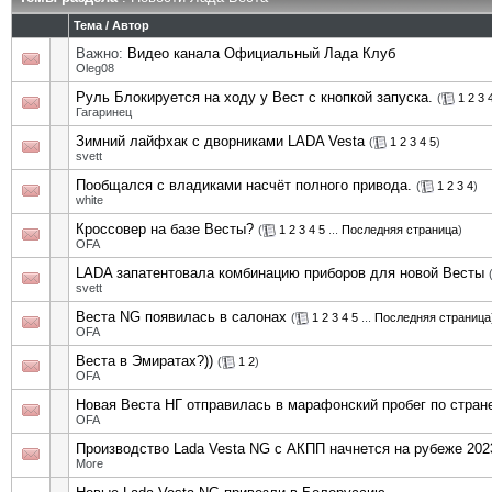
Тема
/
Автор
Важно:
Видео канала Официальный Лада Клуб
Oleg08
Руль Блокируется на ходу у Вест с кнопкой запуска.
(
1
2
3
Гагаринец
Зимний лайфхак с дворниками LADA Vesta
(
1
2
3
4
5
)
svett
Пообщался с владиками насчёт полного привода.
(
1
2
3
4
)
white
Кроссовер на базе Весты?
(
1
2
3
4
5
...
Последняя страница
)
OFA
LADA запатентовала комбинацию приборов для новой Весты
svett
Веста NG появилась в салонах
(
1
2
3
4
5
...
Последняя страница
OFA
Веста в Эмиратах?))
(
1
2
)
OFA
Новая Веста НГ отправилась в марафонский пробег по стран
OFA
Производство Lada Vesta NG с АКПП начнется на рубеже 2023
More