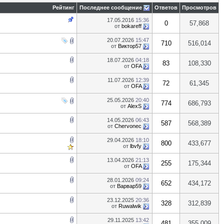
Рейтинг
Последнее сообщение
Ответов
Просмотров
17.05.2016
15:36
0
57,868
от
bokareff
20.07.2026
15:47
710
516,014
от
Виктор57
18.07.2026
04:18
83
108,330
от
OFA
11.07.2026
12:39
72
61,345
от
OFA
25.05.2026
20:40
774
686,793
от
AlexS
14.05.2026
06:43
587
568,389
от
Chervonec
29.04.2026
18:10
800
433,677
от
lbvfy
13.04.2026
21:13
255
175,344
от
OFA
28.01.2026
09:24
652
434,172
от
Варвар59
23.12.2025
20:36
328
312,839
от
Ruwalwik
29.11.2025
13:42
481
355,009