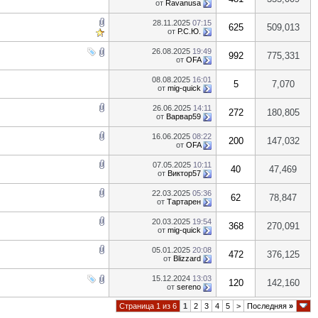
от
Ravanusa
28.11.2025
07:15
625
509,013
от
Р.С.Ю.
26.08.2025
19:49
992
775,331
от
OFA
08.08.2025
16:01
5
7,070
от
mig-quick
26.06.2025
14:11
272
180,805
от
Варвар59
16.06.2025
08:22
200
147,032
от
OFA
07.05.2025
10:11
40
47,469
от
Виктор57
22.03.2025
05:36
62
78,847
от
Тартарен
20.03.2025
19:54
368
270,091
от
mig-quick
05.01.2025
20:08
472
376,125
от
Blizzard
15.12.2024
13:03
120
142,160
от
sereno
Страница 1 из 6
1
2
3
4
5
>
Последняя
»