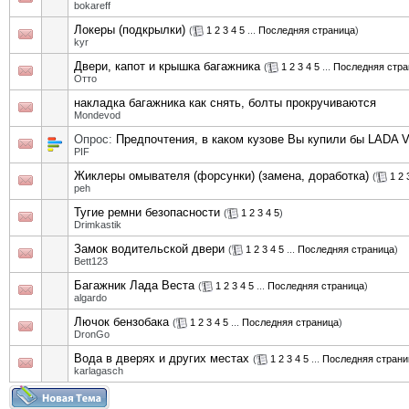
bokareff
Локеры (подкрылки)
(
1
2
3
4
5
...
Последняя страница
)
kyr
Двери, капот и крышка багажника
(
1
2
3
4
5
...
Последняя стра
Отто
накладка багажника как снять, болты прокручиваются
Mondevod
Опрос:
Предпочтения, в каком кузове Вы купили бы LADA V
PIF
Жиклеры омывателя (форсунки) (замена, доработка)
(
1
2
peh
Тугие ремни безопасности
(
1
2
3
4
5
)
Drimkastik
Замок водительской двери
(
1
2
3
4
5
...
Последняя страница
)
Bett123
Багажник Лада Веста
(
1
2
3
4
5
...
Последняя страница
)
algardo
Лючок бензобака
(
1
2
3
4
5
...
Последняя страница
)
DronGo
Вода в дверях и других местах
(
1
2
3
4
5
...
Последняя страни
karlagasch