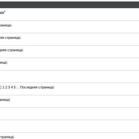
ия"
раница
)
яя страница
)
дняя страница
)
ница
)
1
2
3
4
5
...
Последняя страница
)
аница
)
страница
)