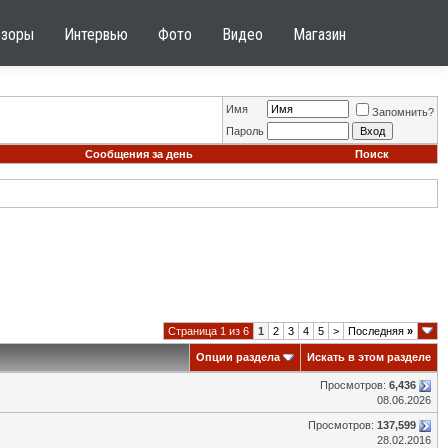
бзоры
Интервью
Фото
Видео
Магазин
Имя
Запомнить?
Пароль
Сообщения за день
Поиск
Страница 1 из 6
1
2
3
4
5
>
Последняя
»
Опции раздела
Искать в этом разделе
Просмотров:
6,436
08.06.2026
Просмотров:
137,599
28.02.2016