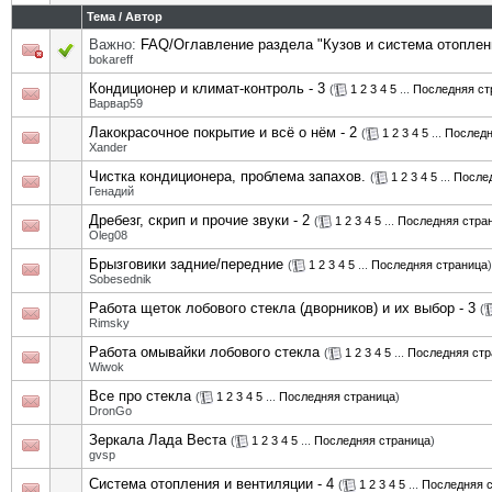
Тема
/
Автор
Важно:
FAQ/Оглавление раздела "Кузов и система отоплен
bokareff
Кондиционер и климат-контроль - 3
(
1
2
3
4
5
...
Последняя ст
Варвар59
Лакокрасочное покрытие и всё о нём - 2
(
1
2
3
4
5
...
Последн
Xander
Чистка кондиционера, проблема запахов.
(
1
2
3
4
5
...
После
Генадий
Дребезг, скрип и прочие звуки - 2
(
1
2
3
4
5
...
Последняя стра
Oleg08
Брызговики задние/передние
(
1
2
3
4
5
...
Последняя страница
)
Sobesednik
Работа щеток лобового стекла (дворников) и их выбор - 3
(
Rimsky
Работа омывайки лобового стекла
(
1
2
3
4
5
...
Последняя стр
Wiwok
Все про стекла
(
1
2
3
4
5
...
Последняя страница
)
DronGo
Зеркала Лада Веста
(
1
2
3
4
5
...
Последняя страница
)
gvsp
Система отопления и вентиляции - 4
(
1
2
3
4
5
...
Последняя 