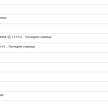
ница
)
esta
(
1
2
3
4
5
...
Последняя страница
)
3
4
5
...
Последняя страница
)
ца
)