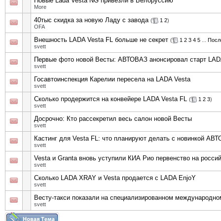
Новые Lada Vesta NG привезли в Белоруссию
More
40тыс скидка за новую Ладу с завода
(
1
2
)
OFA
Внешность LADA Vesta FL больше не секрет
(
1
2
3
4
5
...
Посл
svett
Первые фото новой Весты: АВТОВАЗ анонсировал старт LADA
svett
Госавтоинспекция Карелии пересела на LADA Vesta
svett
Сколько продержится на конвейере LADA Vesta FL
(
1
2
3
)
svett
Досрочно: Кто рассекретил весь салон новой Весты
svett
Кастинг для Vesta FL: что планируют делать с новинкой АВ
svett
Vesta и Granta вновь уступили КИА Рио первенство на росси
svett
Сколько LADA XRAY и Vesta продается с LADA EnjoY
svett
Весту-такси показали на специализированном международн
svett