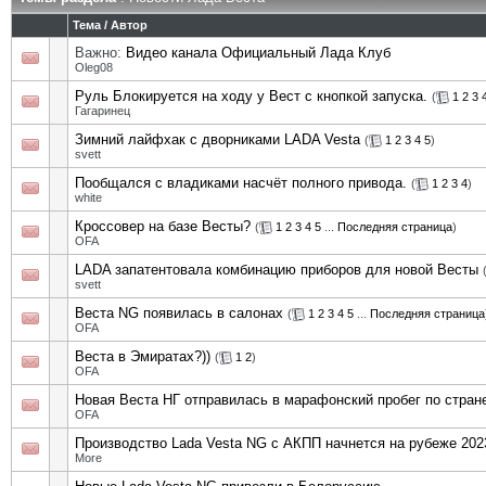
Тема
/
Автор
Важно:
Видео канала Официальный Лада Клуб
Oleg08
Руль Блокируется на ходу у Вест с кнопкой запуска.
(
1
2
3
Гагаринец
Зимний лайфхак с дворниками LADA Vesta
(
1
2
3
4
5
)
svett
Пообщался с владиками насчёт полного привода.
(
1
2
3
4
)
white
Кроссовер на базе Весты?
(
1
2
3
4
5
...
Последняя страница
)
OFA
LADA запатентовала комбинацию приборов для новой Весты
svett
Веста NG появилась в салонах
(
1
2
3
4
5
...
Последняя страница
OFA
Веста в Эмиратах?))
(
1
2
)
OFA
Новая Веста НГ отправилась в марафонский пробег по стран
OFA
Производство Lada Vesta NG с АКПП начнется на рубеже 2023
More