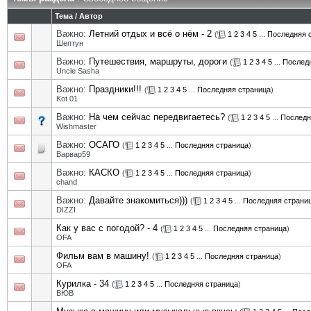
Тема
/
Автор
Важно:
Летний отдых и всё о нём - 2
(
1
2
3
4
5
...
Последняя 
Шептун
Важно:
Путешествия, маршруты, дороги
(
1
2
3
4
5
...
Послед
Uncle Sasha
Важно:
Праздники!!!
(
1
2
3
4
5
...
Последняя страница
)
Kot 01
Важно:
На чем сейчас передвигаетесь?
(
1
2
3
4
5
...
Последн
Wishmaster
Важно:
ОСАГО
(
1
2
3
4
5
...
Последняя страница
)
Варвар59
Важно:
КАСКО
(
1
2
3
4
5
...
Последняя страница
)
chand
Важно:
Давайте знакомиться)))
(
1
2
3
4
5
...
Последняя страни
DIZZI
Как у вас с погодой? - 4
(
1
2
3
4
5
...
Последняя страница
)
OFA
Фильм вам в машину!
(
1
2
3
4
5
...
Последняя страница
)
OFA
Курилка - 34
(
1
2
3
4
5
...
Последняя страница
)
ВЮВ