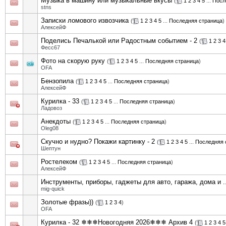
Музыка в машину или музыкальные вкусы
(
1
2
3
4
5
...
Посл
stns
Записки ломового извозчика
(
1
2
3
4
5
...
Последняя страница
)
АлексейФ
Поделись Печалькой или Радостным событием - 2
(
1
2
3
4
Фесс67
Фото на скорую руку
(
1
2
3
4
5
...
Последняя страница
)
OFA
Бензопила
(
1
2
3
4
5
...
Последняя страница
)
АлексейФ
Курилка - 33
(
1
2
3
4
5
...
Последняя страница
)
Ладовоз
Анекдоты
(
1
2
3
4
5
...
Последняя страница
)
Oleg08
Скучно и нудно? Покажи картинку - 2
(
1
2
3
4
5
...
Последняя 
Шептун
Ростелеком
(
1
2
3
4
5
...
Последняя страница
)
АлексейФ
Инструменты, приборы, гаджеты для авто, гаража, дома и ..
mig-quick
Золотые фразы))
(
1
2
3
4
)
OFA
Курилка - 32 ❄❄❄Новогодняя 2026❄❄❄ Архив 4
(
1
2
3
4
5