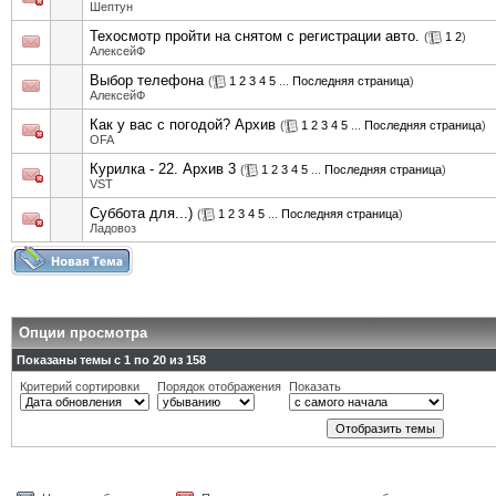
Шептун
Техосмотр пройти на снятом с регистрации авто.
(
1
2
)
АлексейФ
Выбор телефона
(
1
2
3
4
5
...
Последняя страница
)
АлексейФ
Как у вас с погодой? Архив
(
1
2
3
4
5
...
Последняя страница
)
OFA
Курилка - 22. Архив 3
(
1
2
3
4
5
...
Последняя страница
)
VST
Суббота для...)
(
1
2
3
4
5
...
Последняя страница
)
Ладовоз
Опции просмотра
Показаны темы с 1 по 20 из 158
Критерий сортировки
Порядок отображения
Показать