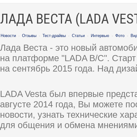
ЛАДА ВЕСТА (LADA VES
Новости
·
Отзывы
·
Тест-драйвы
·
Статьи
·
Интервью
·
Фото
·
Ви
Лада Веста - это новый автомо
на платформе "LADA B/C". Старт
на сентябрь 2015 года. Над диз
LADA Vesta был впервые предст
августе 2014 года, Вы можете п
новости, узнать технические ха
для общения и обмена мнениями