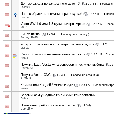
Долгое ожидание заказанного авто - 3
(
1
2
3
4
5
...
Последняя
Oleg08
На что обратить внимание при покупке?
(
1
2
3
4
5
...
Последн
Fivetin
Vesta SW 1.6 или 1.8 муки выбора. Архив
(
1
2
3
4
5
...
После
7887
Синяя птица.
(
1
2
3
4
5
...
Последняя страница
)
Sergey_Ru75
возврат страховки после закрытия автокредита
(
1
2
3
)
oleinap
Опрос:
Стоит ли переплачивать за люкс?
(
1
2
3
4
5
...
После
Arthur
Покупка Lada Vesta куча вопросов плюс муки выбора
(
1
2
Raven061
Покупка Vesta CNG
(
1
2
3
4
5
...
Последняя страница
)
ATOMIK
Климат или Кондей / место сзади
(
1
2
3
4
5
...
Последняя стр
kostin
Вспоминаем ушедшие из линейки комплектации
Arthur
Показания приборки в новой Весте.
(
1
2
3
4
)
Сергей 74