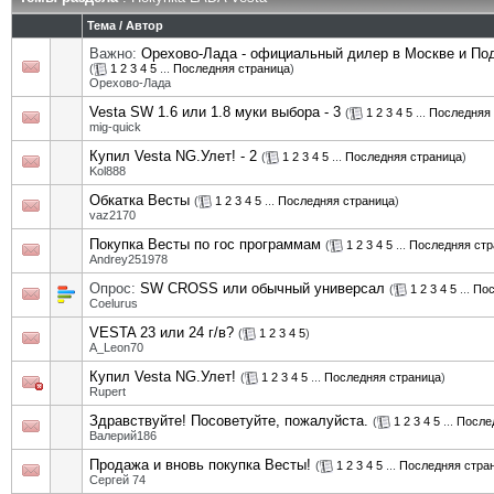
Тема
/
Автор
Важно:
Орехово-Лада - официальный дилер в Москве и П
(
1
2
3
4
5
...
Последняя страница
)
Орехово-Лада
Vesta SW 1.6 или 1.8 муки выбора - 3
(
1
2
3
4
5
...
Последняя 
mig-quick
Купил Vesta NG.Улет! - 2
(
1
2
3
4
5
...
Последняя страница
)
Kol888
Обкатка Весты
(
1
2
3
4
5
...
Последняя страница
)
vaz2170
Покупка Весты по гос программам
(
1
2
3
4
5
...
Последняя стр
Andrey251978
Опрос:
SW CROSS или обычный универсал
(
1
2
3
4
5
...
Пос
Coelurus
VESTA 23 или 24 г/в?
(
1
2
3
4
5
)
A_Leon70
Купил Vesta NG.Улет!
(
1
2
3
4
5
...
Последняя страница
)
Rupert
Здравствуйте! Посоветуйте, пожалуйста.
(
1
2
3
4
5
...
После
Валерий186
Продажа и вновь покупка Весты!
(
1
2
3
4
5
...
Последняя стра
Сергей 74