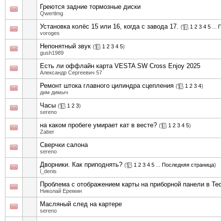
Греются задние тормозные диски
Qwertlmg
Установка колёс 15 или 16, когда с завода 17.
(
1
2
3
4
5
...
П
voroges
Непонятный звук
(
1
2
3
4
5
)
gush1989
Есть ли оффлайн карта VESTA SW Cross Enjoy 2025
Александр Сергеевич 57
Ремонт штока главного цилиндра сцепления
(
1
2
3
4
)
дим димыч
Часы
(
1
2
3
)
sereno
на каком пробеге умирает кат в весте?
(
1
2
3
4
5
)
Zaber
Сверчки салона
sereno
Дворники. Как приподнять?
(
1
2
3
4
5
...
Последняя страница
)
l_denis
Проблема с отображением карты на приборной панели в Tec
Николай Еремин
Масляный след на картере
sereno