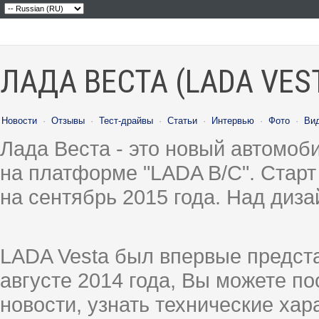
ЛАДА ВЕСТА (LADA VES
Новости
·
Отзывы
·
Тест-драйвы
·
Статьи
·
Интервью
·
Фото
·
Ви
Лада Веста - это новый автомо
на платформе "LADA B/C". Старт
на сентябрь 2015 года. Над диз
LADA Vesta был впервые предст
августе 2014 года, Вы можете п
новости, узнать технические ха