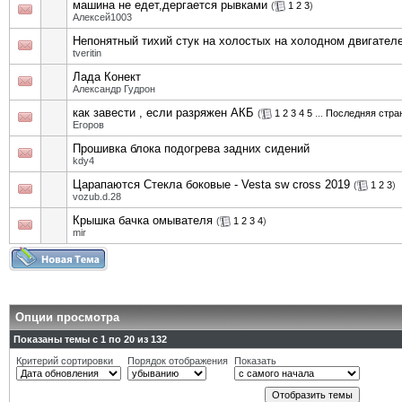
машина не едет,дергается рывками
(
1
2
3
)
Алексей1003
Непонятный тихий стук на холостых на холодном двигател
tveritin
Лада Конект
Александр Гудрон
как завести , если разряжен АКБ
(
1
2
3
4
5
...
Последняя стра
Егоров
Прошивка блока подогрева задних сидений
kdy4
Царапаются Стекла боковые - Vesta sw cross 2019
(
1
2
3
)
vozub.d.28
Крышка бачка омывателя
(
1
2
3
4
)
mir
Опции просмотра
Показаны темы с 1 по 20 из 132
Критерий сортировки
Порядок отображения
Показать