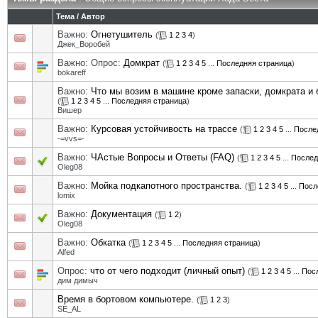
Тема
/
Автор
Важно:
Огнетушитель
(
1
2
3
4
)
Джек_Воробей
Важно: Опрос:
Домкрат
(
1
2
3
4
5
...
Последняя страница
)
bokareff
Важно:
Что мы возим в машине кроме запаски, домкрата и 
(
1
2
3
4
5
...
Последняя страница
)
Вишер
Важно:
Курсовая устойчивость на трассе
(
1
2
3
4
5
...
После
-=vvs=-
Важно:
ЧАстые Вопросы и Ответы (FAQ)
(
1
2
3
4
5
...
Послед
Oleg08
Важно:
Мойка подкапотного пространства.
(
1
2
3
4
5
...
Посл
lomix
Важно:
Документация
(
1
2
)
Oleg08
Важно:
Обкатка
(
1
2
3
4
5
...
Последняя страница
)
Alfed
Опрос:
что от чего подходит (личный опыт)
(
1
2
3
4
5
...
Пос
дим димыч
Время в бортовом компьютере.
(
1
2
3
)
SE_AL