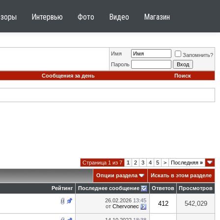
бзоры
Интервью
Фото
Видео
Магазин
Имя
Запомнить?
Пароль
Сообщения за день
Поиск
Страница 1 из 7
1
2
3
4
5
>
Последняя
»
Опции раздела
Искать в этом разделе
Рейтинг
Последнее сообщение
Ответов
Просмотров
26.02.2026
13:45
412
542,029
от
Chervonec