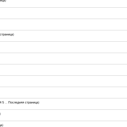
ница
)
страница
)
4
5
...
Последняя страница
)
)
ца
)