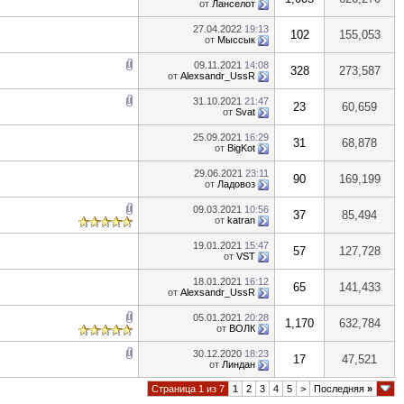
от
Ланселот
27.04.2022
19:13
102
155,053
от
Мыссык
09.11.2021
14:08
328
273,587
от
Alexsandr_UssR
31.10.2021
21:47
23
60,659
от
Svat
25.09.2021
16:29
31
68,878
от
BigKot
29.06.2021
23:11
90
169,199
от
Ладовоз
09.03.2021
10:56
37
85,494
от
katran
19.01.2021
15:47
57
127,728
от
VST
18.01.2021
16:12
65
141,433
от
Alexsandr_UssR
05.01.2021
20:28
1,170
632,784
от
ВОЛК
30.12.2020
18:23
17
47,521
от
Линдан
Страница 1 из 7
1
2
3
4
5
>
Последняя
»