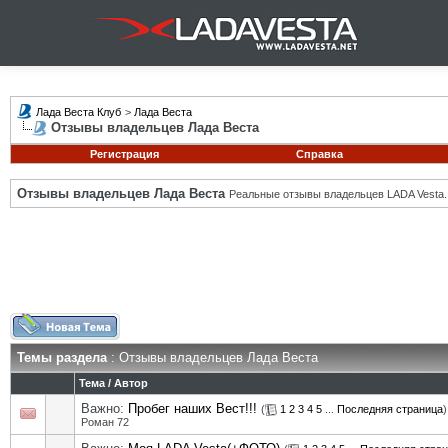
Лада Веста Клуб
>
Лада Веста
Отзывы владельцев Лада Веста
Регистрация
Справка
Отзывы владельцев Лада Веста
Реальные отзывы владельцев LADA Vesta.
Темы раздела
: Отзывы владельцев Лада Веста
Тема
/
Автор
Важно:
Пробег наших Вест!!!
(
1
2
3
4
5
...
Последняя страница
)
Роман 72