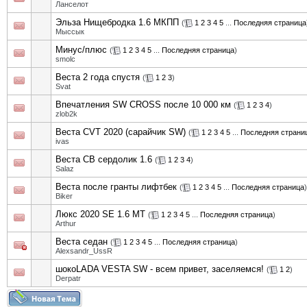
Ланселот
Эльза Нищебродка 1.6 МКПП
(
1
2
3
4
5
...
Последняя страница
Мыссык
Минус/плюс
(
1
2
3
4
5
...
Последняя страница
)
smolc
Веста 2 года спустя
(
1
2
3
)
Svat
Впечатления SW CROSS после 10 000 км
(
1
2
3
4
)
zlob2k
Веста CVT 2020 (сарайчик SW)
(
1
2
3
4
5
...
Последняя страни
ivas
Веста СВ сердолик 1.6
(
1
2
3
4
)
Salaz
Веста после гранты лифтбек
(
1
2
3
4
5
...
Последняя страница
)
Biker
Люкс 2020 SE 1.6 MT
(
1
2
3
4
5
...
Последняя страница
)
Arthur
Веста седан
(
1
2
3
4
5
...
Последняя страница
)
Alexsandr_UssR
шокоLADA VESTA SW - всем привет, заселяемся!
(
1
2
)
Derpatr