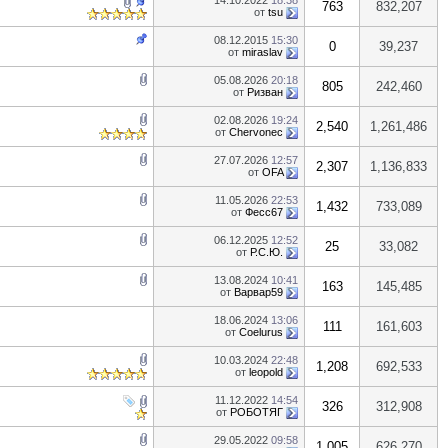
14.10.2022
18:38
763
832,207
от
tsu
08.12.2015
15:30
0
39,237
от
miraslav
05.08.2026
20:18
805
242,460
от
Ризван
02.08.2026
19:24
2,540
1,261,486
от
Chervonec
27.07.2026
12:57
2,307
1,136,833
от
OFA
11.05.2026
22:53
1,432
733,089
от
Фесс67
06.12.2025
12:52
25
33,082
от
Р.С.Ю.
13.08.2024
10:41
163
145,485
от
Варвар59
18.06.2024
13:06
111
161,603
от
Coelurus
10.03.2024
22:48
1,208
692,533
от
leopold
11.12.2022
14:54
326
312,908
от
РОБОТЯГ
29.05.2022
09:58
1,005
626,270