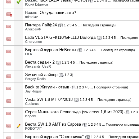
Важно:
Моя LADA Vesta(+ФОТО)
(
1
2
3
4
5
...
Последняя стра
Юрий Ефимов
Важно:
Откуда наши авто?
miraslav
Пантера Лайф24
(
1
2
3
4
5
...
Последняя страница
)
АлексейФ
Lada VESTA GFК110/GFL110 Вологда
(
1
2
3
4
5
...
Последняя 
Chervonec
Бортовой журнал НеВесты
(
1
2
3
4
5
...
Последняя страница
)
OFA
Веста седан - 2
(
1
2
3
4
5
...
Последняя страница
)
Alexsandr_UssR
Sw синий лайнер
(
1
2
3
)
Sergey Rodin
Back to Жигули - отзыв
(
1
2
3
4
5
...
Последняя страница
)
Jay Rogue
Vesta SW 1.8 MT 04/2018
(
1
2
3
4
5
...
Последняя страница
)
Coelurus
Серая Мышь кота Леопольда (sw cross 1,6 мт 2020)
(
1
2
3
leopold
Веста SW 1.8 АМТ из Сарова
(
1
2
3
4
5
...
Последняя страница
РОБОТЯГ
Бортовой журнал "Снеговичка"
(
1
2
3
4
5
...
Последняя страни