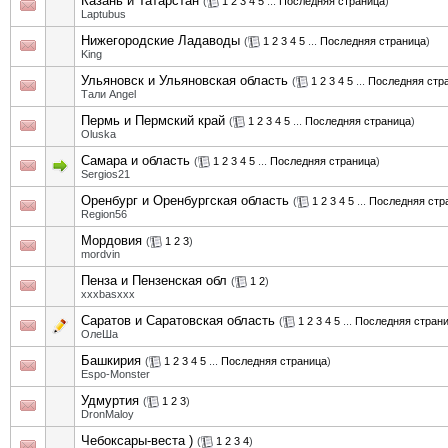
Казань и Татарстан
(
1
2
3
4
5
...
Последняя страница
)
Laptubus
Нижегородские Ладаводы
(
1
2
3
4
5
...
Последняя страница
)
King
Ульяновск и Ульяновская область
(
1
2
3
4
5
...
Последняя стр
Тали Angel
Пермь и Пермский край
(
1
2
3
4
5
...
Последняя страница
)
Oluska
Самара и область
(
1
2
3
4
5
...
Последняя страница
)
Sergios21
Оренбург и Оренбургская область
(
1
2
3
4
5
...
Последняя стр
Region56
Мордовия
(
1
2
3
)
mordvin
Пенза и Пензенская обл
(
1
2
)
xxxbasxxx
Саратов и Саратовская область
(
1
2
3
4
5
...
Последняя стран
ОлеШа
Башкирия
(
1
2
3
4
5
...
Последняя страница
)
Espo-Monster
Удмуртия
(
1
2
3
)
DronMaloy
Чебоксары-веста )
(
1
2
3
4
)