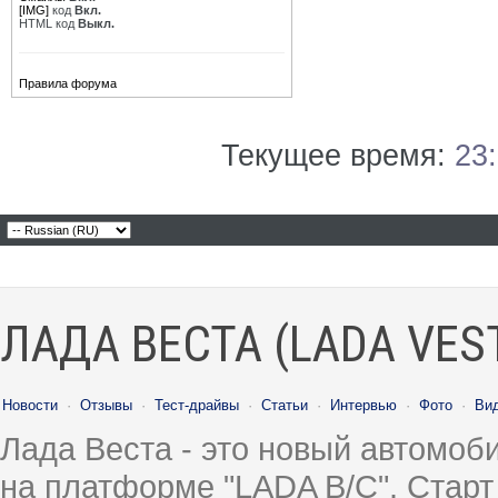
[IMG]
код
Вкл.
HTML код
Выкл.
Правила форума
Текущее время:
23
ЛАДА ВЕСТА (LADA VES
Новости
·
Отзывы
·
Тест-драйвы
·
Статьи
·
Интервью
·
Фото
·
Ви
Лада Веста - это новый автомо
на платформе "LADA B/C". Старт