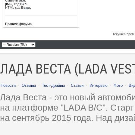
Смайлы
Вкл.
[IMG]
код
Вкл.
HTML код
Выкл.
Правила форума
Текущее врем
ЛАДА ВЕСТА (LADA VES
Новости
·
Отзывы
·
Тест-драйвы
·
Статьи
·
Интервью
·
Фото
·
Ви
Лада Веста - это новый автомо
на платформе "LADA B/C". Старт
на сентябрь 2015 года. Над диз