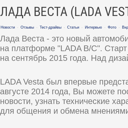
ЛАДА ВЕСТА (LADA VES
Новости
·
Отзывы
·
Тест-драйвы
·
Статьи
·
Интервью
·
Фото
·
Ви
Лада Веста - это новый автомо
на платформе "LADA B/C". Старт
на сентябрь 2015 года. Над диз
LADA Vesta был впервые предст
августе 2014 года, Вы можете п
новости, узнать технические ха
для общения и обмена мнениями