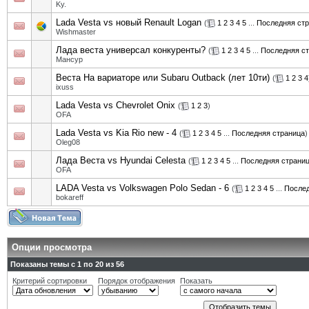
Ky.
Lada Vesta vs новый Renault Logan
(
1
2
3
4
5
...
Последняя ст
Wishmaster
Лада веста универсал конкуренты?
(
1
2
3
4
5
...
Последняя с
Мансур
Веста На вариаторе или Subaru Outback (лет 10ти)
(
1
2
3
4
ixuss
Lada Vesta vs Chevrolet Onix
(
1
2
3
)
OFA
Lada Vesta vs Kia Rio new - 4
(
1
2
3
4
5
...
Последняя страница
)
Oleg08
Лада Веста vs Hyundai Celesta
(
1
2
3
4
5
...
Последняя страни
OFA
LADA Vesta vs Volkswagen Polo Sedan - 6
(
1
2
3
4
5
...
Послед
bokareff
Опции просмотра
Показаны темы с 1 по 20 из 56
Критерий сортировки
Порядок отображения
Показать