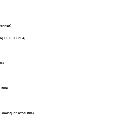
)
раница
)
едняя страница
)
ца
)
ница
)
Последняя страница
)