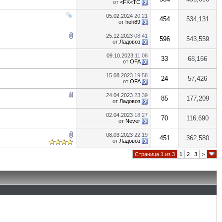
от
<FK<TC
05.02.2024
20:21
454
534,131
от
hoh89
25.12.2023
08:41
596
543,559
от
Ладовоз
09.10.2023
11:08
33
68,166
от
OFA
15.08.2023
19:58
24
57,426
от
OFA
24.04.2023
23:39
85
177,209
от
Ладовоз
02.04.2023
18:27
70
116,690
от
Never
08.03.2023
22:19
451
362,580
от
Ладовоз
Страница 1 из 3
1
2
3
>