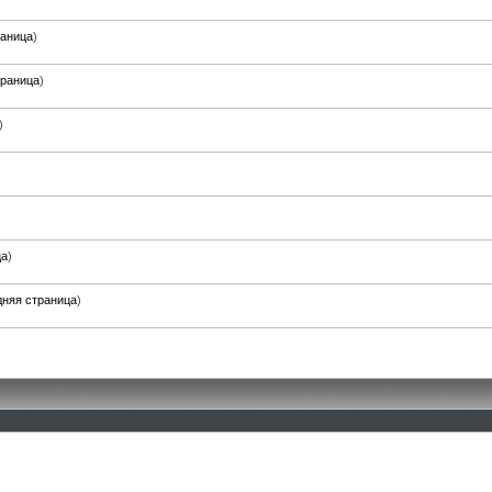
раница
)
траница
)
)
ца
)
няя страница
)