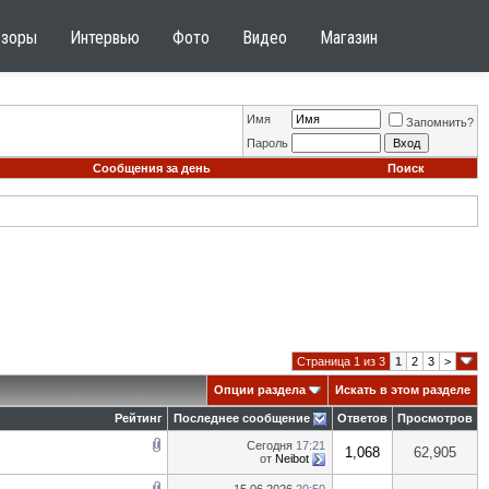
бзоры
Интервью
Фото
Видео
Магазин
Имя
Запомнить?
Пароль
Сообщения за день
Поиск
Страница 1 из 3
1
2
3
>
Опции раздела
Искать в этом разделе
Рейтинг
Последнее сообщение
Ответов
Просмотров
Сегодня
17:21
1,068
62,905
от
Neibot