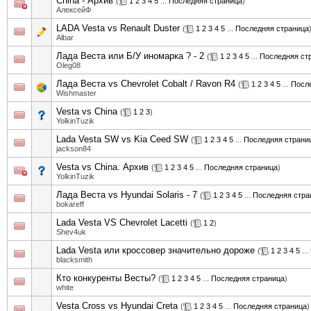
China - Архив
(
1
2
3
4
5
...
Последняя страница
)
АлексейФ
LADA Vesta vs Renault Duster
(
1
2
3
4
5
...
Последняя страница
Albar
Лада Веста или Б/У иномарка ? - 2
(
1
2
3
4
5
...
Последняя ст
Oleg08
Лада Веста vs Chevrolet Cobalt / Ravon R4
(
1
2
3
4
5
...
Посл
Wishmaster
Vesta vs China
(
1
2
3
)
YolkinTuzik
Lada Vesta SW vs Kia Ceed SW
(
1
2
3
4
5
...
Последняя страни
jackson84
Vesta vs China. Архив
(
1
2
3
4
5
...
Последняя страница
)
YolkinTuzik
Лада Веста vs Hyundai Solaris - 7
(
1
2
3
4
5
...
Последняя стра
bokareff
Lada Vesta VS Chevrolet Lacetti
(
1
2
)
Shev4uk
Lada Vesta или кроссовер значительно дороже
(
1
2
3
4
5
...
blacksmith
Кто конкуренты Весты?
(
1
2
3
4
5
...
Последняя страница
)
white
Vesta Cross vs Hyundai Creta
(
1
2
3
4
5
...
Последняя страница
)