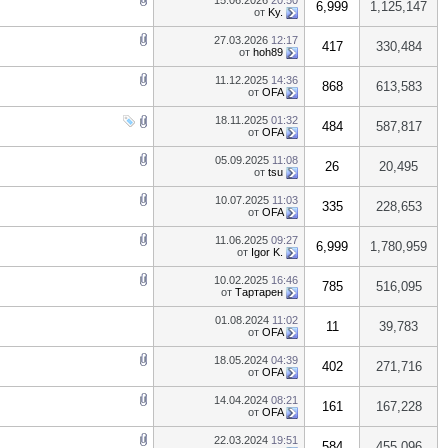
15.06.2026
20:50
6,999
1,125,147
от
Ky.
27.03.2026
12:17
417
330,484
от
hoh89
11.12.2025
14:36
868
613,583
от
OFA
18.11.2025
01:32
484
587,817
от
OFA
05.09.2025
11:08
26
20,495
от
tsu
10.07.2025
11:03
335
228,653
от
OFA
11.06.2025
09:27
6,999
1,780,959
от
Igor K.
10.02.2025
16:46
785
516,095
от
Тартарен
01.08.2024
11:02
11
39,783
от
OFA
18.05.2024
04:39
402
271,716
от
OFA
14.04.2024
08:21
161
167,228
от
OFA
22.03.2024
19:51
584
455,096