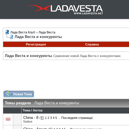
Лада Веста Клуб
>
Лада Веста
Лада Веста и конкуренты
Регистрация
Справка
Лада Веста и конкуренты
Сравнение новой Лада Веста с конкурентами.
Темы раздела
: Лада Веста и конкуренты
Тема
/
Автор
China - 8
(
1
2
3
4
5
...
Последняя страница
)
Neibot