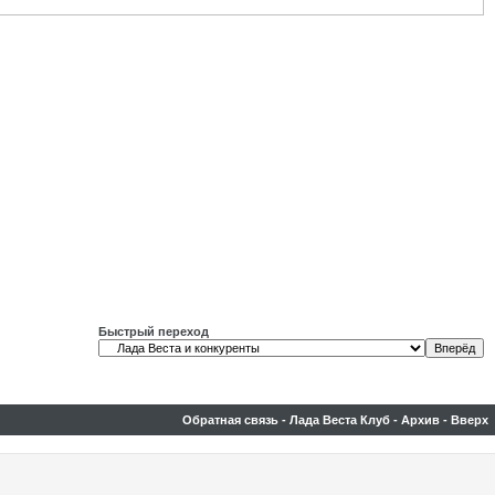
Быстрый переход
Обратная связь
-
Лада Веста Клуб
-
Архив
-
Вверх