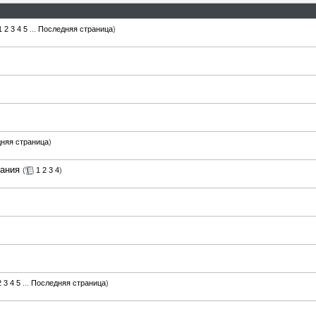
1
2
3
4
5
...
Последняя страница
)
няя страница
)
гания
(
1
2
3
4
)
2
3
4
5
...
Последняя страница
)