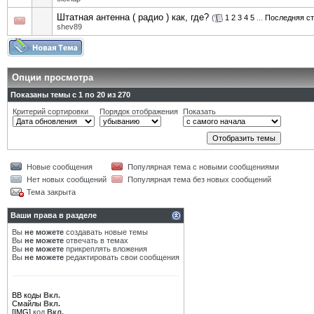
Штатная антенна ( радио ) как, где?
(
1
2
3
4
5
...
Последняя с
shev89
Опции просмотра
Показаны темы с 1 по 20 из 270
Критерий сортировки
Порядок отображения
Показать
Новые сообщения
Популярная тема с новыми сообщениями
Нет новых сообщений
Популярная тема без новых сообщений
Тема закрыта
Ваши права в разделе
Вы
не можете
создавать новые темы
Вы
не можете
отвечать в темах
Вы
не можете
прикреплять вложения
Вы
не можете
редактировать свои сообщения
BB коды
Вкл.
Смайлы
Вкл.
[IMG]
код
Вкл.