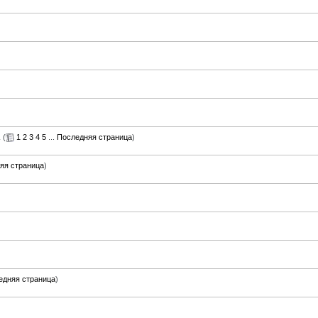
(
1
2
3
4
5
...
Последняя страница
)
яя страница
)
едняя страница
)