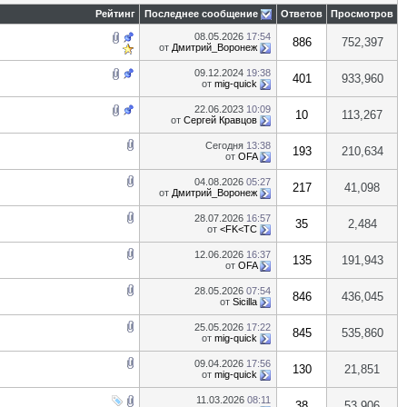
Рейтинг
Последнее сообщение
Ответов
Просмотров
08.05.2026
17:54
886
752,397
от
Дмитрий_Воронеж
09.12.2024
19:38
401
933,960
от
mig-quick
22.06.2023
10:09
10
113,267
от
Сергей Кравцов
Сегодня
13:38
193
210,634
от
OFA
04.08.2026
05:27
217
41,098
от
Дмитрий_Воронеж
28.07.2026
16:57
35
2,484
от
<FK<TC
12.06.2026
16:37
135
191,943
от
OFA
28.05.2026
07:54
846
436,045
от
Sicilla
25.05.2026
17:22
845
535,860
от
mig-quick
09.04.2026
17:56
130
21,851
от
mig-quick
11.03.2026
08:11
38
53,906