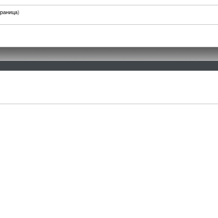
траница
)