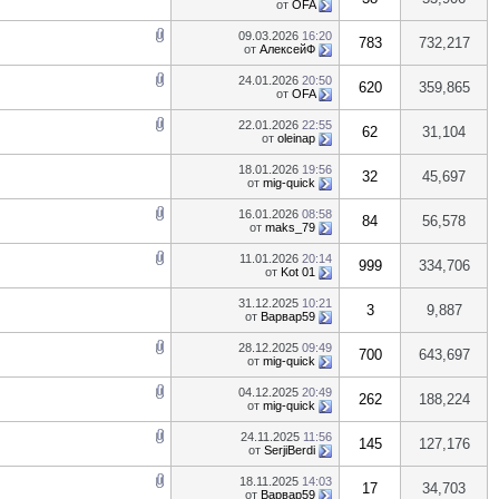
от
OFA
09.03.2026
16:20
783
732,217
от
АлексейФ
24.01.2026
20:50
620
359,865
от
OFA
22.01.2026
22:55
62
31,104
от
oleinap
18.01.2026
19:56
32
45,697
от
mig-quick
16.01.2026
08:58
84
56,578
от
maks_79
11.01.2026
20:14
999
334,706
от
Kot 01
31.12.2025
10:21
3
9,887
от
Варвар59
28.12.2025
09:49
700
643,697
от
mig-quick
04.12.2025
20:49
262
188,224
от
mig-quick
24.11.2025
11:56
145
127,176
от
SerjiBerdi
18.11.2025
14:03
17
34,703
от
Варвар59