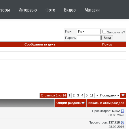
бзоры
Интервью
Фото
Видео
Магазин
Имя
Запомнить?
Пароль
Сообщения за день
Поиск
Страница 1 из 14
1
2
3
4
5
11
>
Последняя
»
Опции раздела
Искать в этом разделе
Просмотров:
6,552
08.06.2026
Просмотров:
137,718
28.02.2016