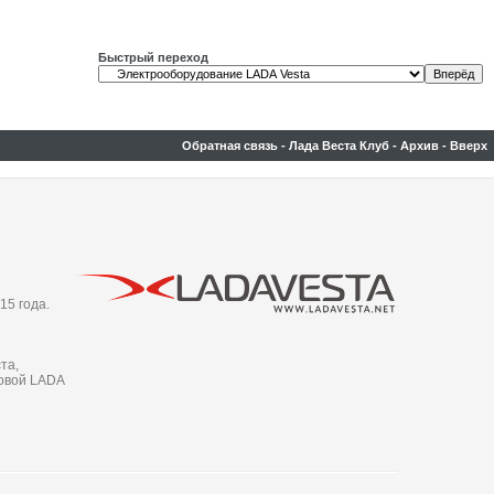
Быстрый переход
Обратная связь
-
Лада Веста Клуб
-
Архив
-
Вверх
15 года.
та,
новой LADA