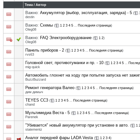
Тема
/
Автор
Важно:
Аккумулятор (выбор, эксплуатация, зарядка) - 5
(
destin
Важно:
Схемы
(
1
2
3
4
5
...
Последняя страница
)
Oleg08
Важно:
FAQ Электрооборудование
(
1
2
)
Oleg08
Панель приборов - 2
(
1
2
3
4
5
...
Последняя страница
)
rvs63
Головной свет, противотуманки и пр. - 10
(
1
2
3
4
5
...
Послед
mig-quick
Автомобиль глохнет на ходу при попытке запуска нет зажи
BuzzBuzzard
Ремонт генератора Валео
(
1
2
3
4
5
...
Последняя страница
)
дим димыч
TEYES CC3
(
1
2
3
4
5
...
Последняя страница
)
chand
Мультимедиа Веста - 5
(
1
2
3
4
5
...
Последняя страница
)
Parenek
"Убивается" новый аккумулятор при установке в авто.
(
1
statementz
Аналог передней фары LADA Vesta
(
1
2
3
4
)