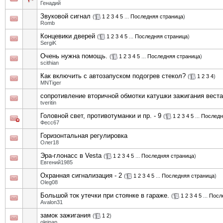
Генадий
Звуковой сигнал
(
1
2
3
4
5
...
Последняя страница
)
Romb
Концевики дверей
(
1
2
3
4
5
...
Последняя страница
)
SergiK
Очень нужна помощь.
(
1
2
3
4
5
...
Последняя страница
)
scithian
Как включить с автозапуском подогрев стекол?
(
1
2
3
4
)
MNTiger
сопротивление вторичной обмотки катушки зажигания веста
tveritin
Головной свет, противотуманки и пр. - 9
(
1
2
3
4
5
...
Последн
Фесс67
Горизонтальная регулировка
Олег18
Эра-глонасс в Vesta
(
1
2
3
4
5
...
Последняя страница
)
Евгений1985
Охранная сигнализация - 2
(
1
2
3
4
5
...
Последняя страница
)
Oleg08
Большой ток утечки при стоянке в гараже.
(
1
2
3
4
5
...
Посл
Avalon31
замок зажигания
(
1
2
)
oleinap