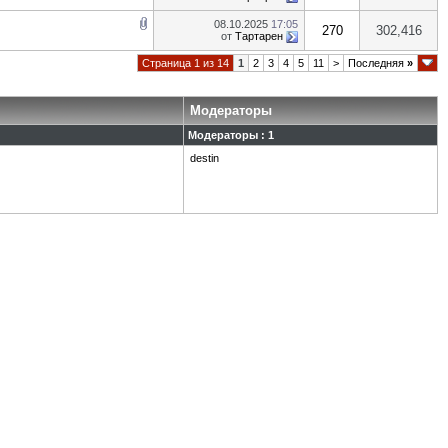
08.10.2025
17:05
270
302,416
от
Тартарен
Страница 1 из 14
1
2
3
4
5
11
>
Последняя
»
Модераторы
Модераторы : 1
destin