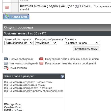
Штатная антенна ( радио ) как, где?
(
1
2
3
4
5
...
Последняя с
shev89
Опции просмотра
Показаны темы с 1 по 20 из 270
Критерий сортировки
Порядок отображения
Показать
Новые сообщения
Популярная тема с новыми сообщениями
Нет новых сообщений
Популярная тема без новых сообщений
Тема закрыта
Ваши права в разделе
Вы
не можете
создавать новые темы
Вы
не можете
отвечать в темах
Вы
не можете
прикреплять вложения
Вы
не можете
редактировать свои сообщения
BB коды
Вкл.
Смайлы
Вкл.
[IMG]
код
Вкл.