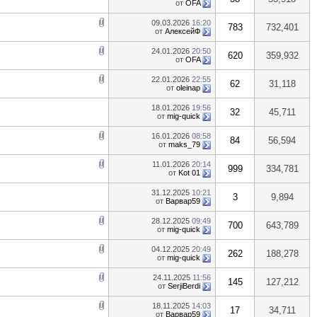
от
OFA
09.03.2026
16:20
783
732,401
от
АлексейФ
24.01.2026
20:50
620
359,932
от
OFA
22.01.2026
22:55
62
31,118
от
oleinap
18.01.2026
19:56
32
45,711
от
mig-quick
16.01.2026
08:58
84
56,594
от
maks_79
11.01.2026
20:14
999
334,781
от
Kot 01
31.12.2025
10:21
3
9,894
от
Варвар59
28.12.2025
09:49
700
643,789
от
mig-quick
04.12.2025
20:49
262
188,278
от
mig-quick
24.11.2025
11:56
145
127,212
от
SerjiBerdi
18.11.2025
14:03
17
34,711
от
Варвар59