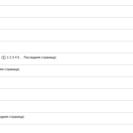
(
1
2
3
4
5
...
Последняя страница
)
яя страница
)
едняя страница
)