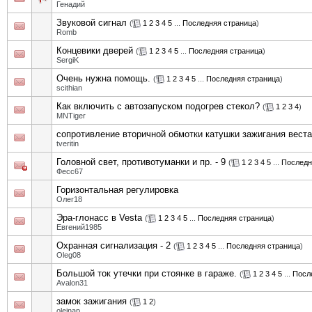
Генадий
Звуковой сигнал
(
1
2
3
4
5
...
Последняя страница
)
Romb
Концевики дверей
(
1
2
3
4
5
...
Последняя страница
)
SergiK
Очень нужна помощь.
(
1
2
3
4
5
...
Последняя страница
)
scithian
Как включить с автозапуском подогрев стекол?
(
1
2
3
4
)
MNTiger
сопротивление вторичной обмотки катушки зажигания веста
tveritin
Головной свет, противотуманки и пр. - 9
(
1
2
3
4
5
...
Последн
Фесс67
Горизонтальная регулировка
Олег18
Эра-глонасс в Vesta
(
1
2
3
4
5
...
Последняя страница
)
Евгений1985
Охранная сигнализация - 2
(
1
2
3
4
5
...
Последняя страница
)
Oleg08
Большой ток утечки при стоянке в гараже.
(
1
2
3
4
5
...
Посл
Avalon31
замок зажигания
(
1
2
)
oleinap