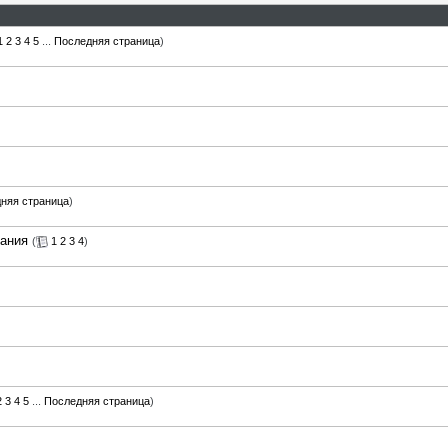
1
2
3
4
5
...
Последняя страница
)
няя страница
)
гания
(
1
2
3
4
)
2
3
4
5
...
Последняя страница
)