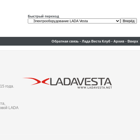
Быстрый переход
Обратная связь
-
Лада Веста Клуб
-
Архив
-
Вверх
15 года.
та,
новой LADA