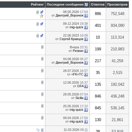
Рейтинг
Последнее сообщение
Ответов
Просмотров
08.05.2026
17:54
886
752,548
от
Дмитрий_Воронеж
09.12.2024
19:38
401
934,090
от
mig-quick
22.06.2023
10:09
10
113,314
от
Сергей Кравцов
Вчера
23:31
199
210,983
от
Ризван
04.08.2026
05:27
217
41,259
от
Дмитрий_Воронеж
28.07.2026
16:57
35
2,515
от
<FK<TC
12.06.2026
16:37
135
192,042
от
OFA
28.05.2026
07:54
846
436,248
от
Sicilla
25.05.2026
17:22
845
536,145
от
mig-quick
09.04.2026
17:56
130
21,861
от
mig-quick
11.03.2026
08:11
38
53,918