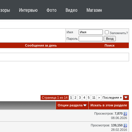
бзоры
Интервью
Фото
Видео
Магазин
Имя
Запомнить?
Пароль
Сообщения за день
Поиск
Страница 1 из 14
1
2
3
4
5
11
>
Последняя
»
Опции раздела
Искать в этом разделе
Просмотров:
7,870
08.06.2026
Просмотров:
139,150
28.02.2016