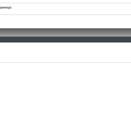
траница
)