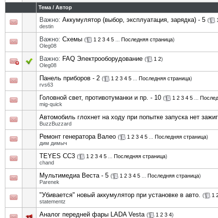
Тема
/
Автор
Важно:
Аккумулятор (выбор, эксплуатация, зарядка) - 5
(
destin
Важно:
Схемы
(
1
2
3
4
5
...
Последняя страница
)
Oleg08
Важно:
FAQ Электрооборудование
(
1
2
)
Oleg08
Панель приборов - 2
(
1
2
3
4
5
...
Последняя страница
)
rvs63
Головной свет, противотуманки и пр. - 10
(
1
2
3
4
5
...
Послед
mig-quick
Автомобиль глохнет на ходу при попытке запуска нет зажи
BuzzBuzzard
Ремонт генератора Валео
(
1
2
3
4
5
...
Последняя страница
)
дим димыч
TEYES CC3
(
1
2
3
4
5
...
Последняя страница
)
chand
Мультимедиа Веста - 5
(
1
2
3
4
5
...
Последняя страница
)
Parenek
"Убивается" новый аккумулятор при установке в авто.
(
1
statementz
Аналог передней фары LADA Vesta
(
1
2
3
4
)