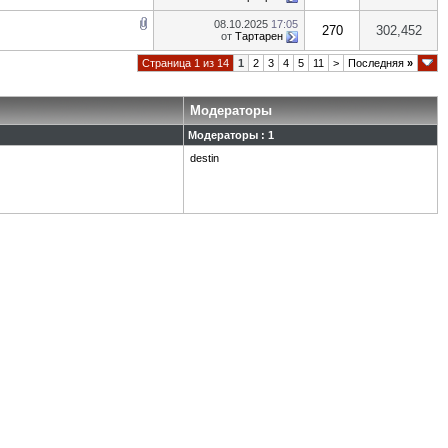
08.10.2025
17:05
270
302,452
от
Тартарен
Страница 1 из 14
1
2
3
4
5
11
>
Последняя
»
Модераторы
Модераторы : 1
destin