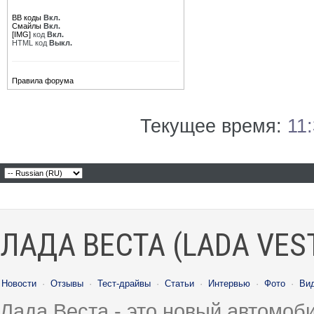
BB коды
Вкл.
Смайлы
Вкл.
[IMG]
код
Вкл.
HTML код
Выкл.
Правила форума
Текущее время:
11
ЛАДА ВЕСТА (LADA VES
Новости
·
Отзывы
·
Тест-драйвы
·
Статьи
·
Интервью
·
Фото
·
Ви
Лада Веста - это новый автомо