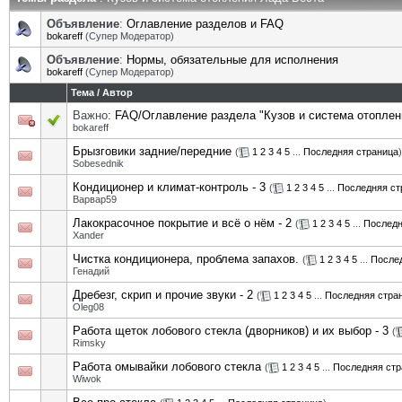
Объявление
:
Оглавление разделов и FAQ
bokareff
(Супер Модератор)
Объявление
:
Нормы, обязательные для исполнения
bokareff
(Супер Модератор)
Тема
/
Автор
Важно:
FAQ/Оглавление раздела "Кузов и система отоплен
bokareff
Брызговики задние/передние
(
1
2
3
4
5
...
Последняя страница
)
Sobesednik
Кондиционер и климат-контроль - 3
(
1
2
3
4
5
...
Последняя ст
Варвар59
Лакокрасочное покрытие и всё о нём - 2
(
1
2
3
4
5
...
Последн
Xander
Чистка кондиционера, проблема запахов.
(
1
2
3
4
5
...
После
Генадий
Дребезг, скрип и прочие звуки - 2
(
1
2
3
4
5
...
Последняя стра
Oleg08
Работа щеток лобового стекла (дворников) и их выбор - 3
(
Rimsky
Работа омывайки лобового стекла
(
1
2
3
4
5
...
Последняя стр
Wiwok