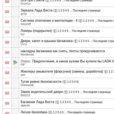
Все про стекла
(
1
2
3
4
5
...
Последняя страница
)
DronGo
Зеркала Лада Веста
(
1
2
3
4
5
...
Последняя страница
)
gvsp
Система отопления и вентиляции - 4
(
1
2
3
4
5
...
Последняя 
bokareff
Локеры (подкрылки)
(
1
2
3
4
5
...
Последняя страница
)
kyr
Двери, капот и крышка багажника
(
1
2
3
4
5
...
Последняя стра
Отто
накладка багажника как снять, болты прокручиваются
Mondevod
Опрос:
Предпочтения, в каком кузове Вы купили бы LADA V
PIF
Жиклеры омывателя (форсунки) (замена, доработка)
(
1
2
peh
Тугие ремни безопасности
(
1
2
3
4
5
)
Drimkastik
Замок водительской двери
(
1
2
3
4
5
...
Последняя страница
)
Bett123
Багажник Лада Веста
(
1
2
3
4
5
...
Последняя страница
)
algardo
Лючок бензобака
(
1
2
3
4
5
...
Последняя страница
)