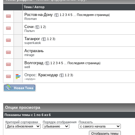
Тема
/
Автор
Ростов-на-Дону
(
1
2
3
4
5
...
Последняя страница
)
Rosman
Сочи
(
1
2
)
Палыч
Таганрог
(
1
2
3
)
superkatok
Астрахань
mirage
Волгоград
(
1
2
3
4
5
...
Последняя страница
)
well
Опрос:
Краснодар
(
1
2
3
)
-=vvs=-
Опции просмотра
Показаны темы с 1 по 6 из 6
Критерий сортировки
Порядок отображения
Показать