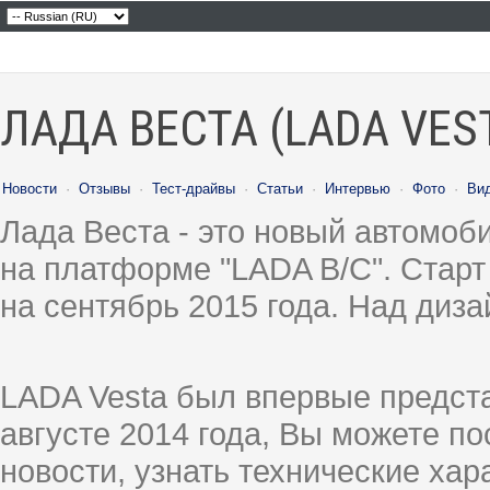
ЛАДА ВЕСТА (LADA VES
Новости
·
Отзывы
·
Тест-драйвы
·
Статьи
·
Интервью
·
Фото
·
Ви
Лада Веста - это новый автомо
на платформе "LADA B/C". Старт
на сентябрь 2015 года. Над диз
LADA Vesta был впервые предст
августе 2014 года, Вы можете п
новости, узнать технические ха