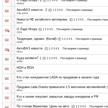
О Ладе Искра - 2
(
1
2
3
4
5
...
Последняя страница
)
Neibot
АвтоВАЗ новости - 2
(
1
2
3
4
5
...
Последняя страница
)
mig-quick
Новости НЕ китайского автопрома.
(
1
2
3
4
5
...
Последняя стра
More
О Ладе Искра
(
1
2
3
4
5
...
Последняя страница
)
OFA
Тенденция, однако. (Китай)
(
1
2
3
4
5
...
Последняя страница
)
white
АвтоВАЗ новости.
(
1
2
3
4
5
...
Последняя страница
)
More
Куда катимся? :(
(
1
2
3
4
5
...
Последняя страница
)
white
HGH и RGH
white
Кто стал конкурентом LADA по продажам в начале года
svett
Продажи Lada Granta превысили 1,5 миллиона автомобилей
(
More
Кто и зачем покупает закрытые заводы концернов в РФ
OFA
По стопам Манилова. Цены на авто.
(
1
2
3
4
5
...
Последняя стр