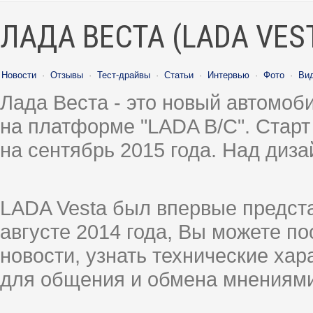
ЛАДА ВЕСТА (LADA VES
Новости
·
Отзывы
·
Тест-драйвы
·
Статьи
·
Интервью
·
Фото
·
Ви
Лада Веста - это новый автомо
на платформе "LADA B/C". Старт
на сентябрь 2015 года. Над диз
LADA Vesta был впервые предст
августе 2014 года, Вы можете п
новости, узнать технические ха
для общения и обмена мнениями