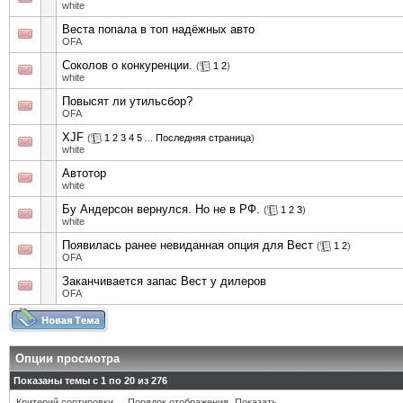
white
Веста попала в топ надёжных авто
OFA
Соколов о конкуренции.
(
1
2
)
white
Повысят ли утильсбор?
OFA
XJF
(
1
2
3
4
5
...
Последняя страница
)
white
Автотор
white
Бу Андерсон вернулся. Но не в РФ.
(
1
2
3
)
white
Появилась ранее невиданная опция для Вест
(
1
2
)
OFA
Заканчивается запас Вест у дилеров
OFA
Опции просмотра
Показаны темы с 1 по 20 из 276
Критерий сортировки
Порядок отображения
Показать