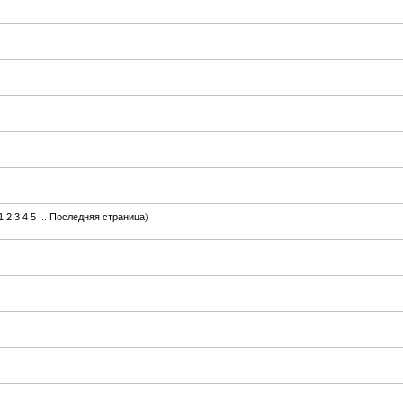
1
2
3
4
5
...
Последняя страница
)