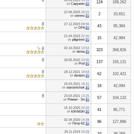
06.09.2025
14:19
124
189,262
от
Сарумян
22.06.2025
18:22
2
33,651
от
sereno
27.12.2023
09:56
43
95,384
от
OFA
21.04.2023
22:20
15
42,984
от
piligrimm
02.10.2022
13:53
323
368,826
от
dema
18.05.2022
23:55
137
155,131
от
Prof
28.12.2021
19:54
62
102,421
от
denlom
24.03.2021
18:31
18
42,094
от
staroshchuk
23.03.2021
13:25
57
104,132
от
Роман - Эл
15.10.2020
10:33
41
85,771
от
b3n3d1kt
02.04.2020
14:39
96
127,896
от
Петр-62
26.11.2019
19:29
10
38,769