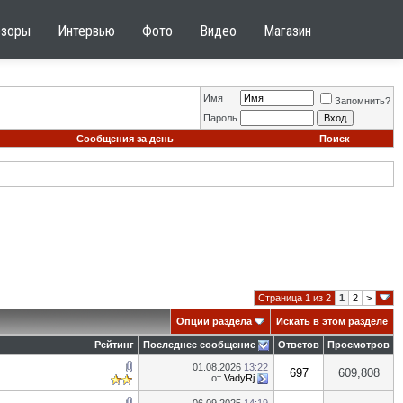
бзоры
Интервью
Фото
Видео
Магазин
Имя
Запомнить?
Пароль
Сообщения за день
Поиск
Страница 1 из 2
1
2
>
Опции раздела
Искать в этом разделе
Рейтинг
Последнее сообщение
Ответов
Просмотров
01.08.2026
13:22
697
609,808
от
VadyRj