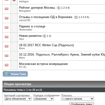
mishgun
Рейтинг дилеров Москвы.
(
1
2
3
4
)
Mozgolom
Отзывы о посещении ОД в Воронеже.
(
1
2
3
4
5
)
vaza1230
Паркинг в столице
Vestovodec
Новая разметка
(
1
2
)
Styz
18.02.2017 RCC Winter Cup (Подольск)
More
10.12.2016. Подольск, РаллиКросс Арена, Зимний кубок Ю
More
Московская встреча возвращение
Р.С.Ю.
Опции просмотра
Показаны темы с 1 по 20 из 21
Критерий сортировки
Порядок отображения
Показать