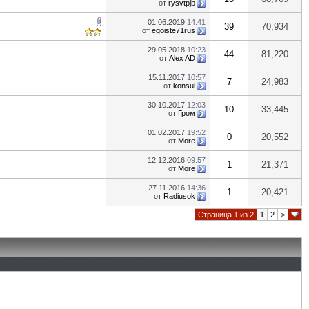
от
rysvtpjb
01.06.2019
14:41
39
70,934
от
egoiste71rus
29.05.2018
10:23
44
81,220
от
Alex AD
15.11.2017
10:57
7
24,983
от
konsul
30.10.2017
12:03
10
33,445
от
Гром
01.02.2017
19:52
0
20,552
от
More
12.12.2016
09:57
1
21,371
от
More
27.11.2016
14:36
1
20,421
от
Radiusok
Страница 1 из 2
1
2
>