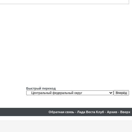
Быстрый переход
Обратная связь
-
Лада Веста Клуб
-
Архив
-
Вверх