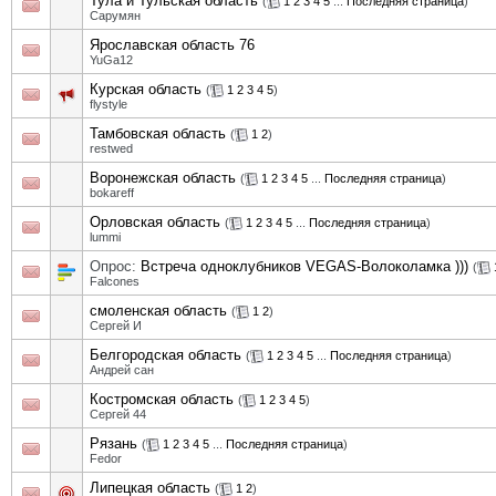
Тула и Тульская область
(
1
2
3
4
5
...
Последняя страница
)
Сарумян
Ярославская область 76
YuGa12
Курская область
(
1
2
3
4
5
)
flystyle
Тамбовская область
(
1
2
)
restwed
Воронежская область
(
1
2
3
4
5
...
Последняя страница
)
bokareff
Орловская область
(
1
2
3
4
5
...
Последняя страница
)
lummi
Опрос:
Встреча одноклубников VEGAS-Волоколамка )))
(
Falcones
смоленская область
(
1
2
)
Сергей И
Белгородская область
(
1
2
3
4
5
...
Последняя страница
)
Андрей сан
Костромская область
(
1
2
3
4
5
)
Сергей 44
Рязань
(
1
2
3
4
5
...
Последняя страница
)
Fedor
Липецкая область
(
1
2
)