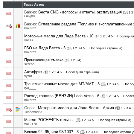
Тема
/
Автор
Важно:
Веста CNG - вопросы и ответы, эксплуатация
(
1
2
Oleg08
Важно:
Оглавление раздела "Топливо и эксплуатационные 
bokareff
Моторные масла для Лада Веста - 10
(
1
2
3
4
5
...
Последняя
vasil-ii
ГБО на Лада Веста - 3
(
1
2
3
4
5
...
Последняя страница
)
bokareff
Проникающая смазка
(
1
2
3
4
)
sereno
Антифриз
(
1
2
3
4
5
...
Последняя страница
)
vyruz
Трансмиссионные масла для MT/АМТ - 3
(
1
2
3
4
5
...
После
ilya____
Расход топлива (БЕНЗИН) Lada Vesta - 6
(
1
2
3
4
5
...
Послед
bokareff
Опрос:
Моторные масла для Лада Веста - Архив
(
1
2
3
4
5
Teanovod83
Масло РОСНЕФТЬ отзывы.
(
1
2
3
4
5
...
Последняя страница
)
vaz2170
Бензин 92, 95, или 98/100? - 3
(
1
2
3
4
5
...
Последняя страниц