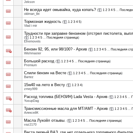
Jekson
Не всегда идет омывайка, куда копать?
(
1
2
3
4
5
...
Последн
oldman_lbt
Тормозная жидкость
(
1
2
3
4
5
)
Vlad i mir
Трудности при заправке бензином (отстрел пистолета, выпле
(
1
2
3
4
5
...
Последняя страница
)
Efremovets
Бензин 92, 95, или 98/100? - Архив
(
1
2
3
4
5
...
Последняя ст
Wishmaster
Большой расход
(
1
2
3
4
5
...
Последняя страница
)
Premium
Слили бензин на Весте
(
1
2
3
4
5
...
Последняя страница
)
Bartez
15w40 на лето в Весту
(
1
2
3
4
)
zmey999
Расход топлива (БЕНЗИН) Lada Vesta - Архив
(
1
2
3
4
5
...
П
YusupDag
Трансмиссионные масла для MT/АМТ - Архив
(
1
2
3
4
5
...
АлексейК
Масла Лукойл отзывы.
(
1
2
3
4
5
...
Последняя страница
)
vaz2170
Веста первый ВАЗ, где нет отдельного топливного фильтра