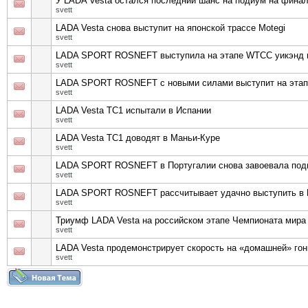
У LADA Vesta остался последний шанс на подиум на фина
svett
LADA Vesta снова выступит на японской трассе Motegi
svett
LADA SPORT ROSNEFT выступила на этапе WTCC уикэнд в
svett
LADA SPORT ROSNEFT с новыми силами выступит на этап
svett
LADA Vesta TC1 испытали в Испании
svett
LADA Vesta TC1 доводят в Маньи-Куре
svett
LADA SPORT ROSNEFT в Португалии снова завоевала под
svett
LADA SPORT ROSNEFT рассчитывает удачно выступить в 
svett
Триумф LADA Vesta на российском этапе Чемпионата мира
svett
LADA Vesta продемонстрирует скорость на «домашней» го
svett