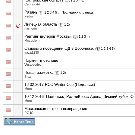
Костромская область
(
1
2
3
4
5
)
Сергей 44
Рязань
(
1
2
3
4
5
...
Последняя страница
)
Fedor
Липецкая область
(
1
2
)
mishgun
Рейтинг дилеров Москвы.
(
1
2
3
4
)
Mozgolom
Отзывы о посещении ОД в Воронеже.
(
1
2
3
4
5
)
vaza1230
Паркинг в столице
Vestovodec
Новая разметка
(
1
2
)
Styz
18.02.2017 RCC Winter Cup (Подольск)
More
10.12.2016. Подольск, РаллиКросс Арена, Зимний кубок Ю
More
Московская встреча возвращение
Р.С.Ю.