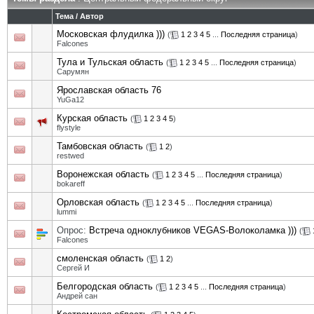
Тема
/
Автор
Московская флудилка )))
(
1
2
3
4
5
...
Последняя страница
)
Falcones
Тула и Тульская область
(
1
2
3
4
5
...
Последняя страница
)
Сарумян
Ярославская область 76
YuGa12
Курская область
(
1
2
3
4
5
)
flystyle
Тамбовская область
(
1
2
)
restwed
Воронежская область
(
1
2
3
4
5
...
Последняя страница
)
bokareff
Орловская область
(
1
2
3
4
5
...
Последняя страница
)
lummi
Опрос:
Встреча одноклубников VEGAS-Волоколамка )))
(
Falcones
смоленская область
(
1
2
)
Сергей И
Белгородская область
(
1
2
3
4
5
...
Последняя страница
)
Андрей сан