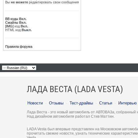
Вы
не можете
редактировать свои сообщения
BB коды
Вкл.
Смайлы
Вкл.
[IMG]
код
Вкл.
HTML код
Выкл.
Правила форума
ЛАДА ВЕСТА (LADA VESTA)
Новости
·
Отзывы
·
Тест-драйвы
·
Статьи
·
Интервью
Лада Веста - это новый автомобиль от АВТОВАЗа, собранный 
Над дизайном автомобиля работал Стив Маттин.
LADA Vesta был впервые представлен на Московском автомоби
прочитать свежие новости, узнать технические характеристи
Vesta.