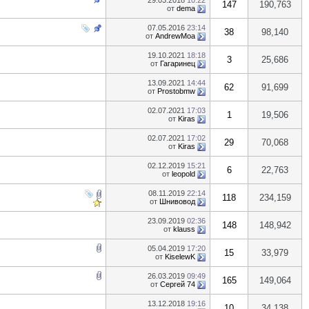
29.03.2018
10:22
147
190,763
от
dema
07.05.2016
23:14
38
98,140
от
AndrewMoa
19.10.2021
18:18
3
25,686
от
Гагаринец
13.09.2021
14:44
62
91,699
от
Prostobmw
02.07.2021
17:03
1
19,506
от
Kiras
02.07.2021
17:02
29
70,068
от
Kiras
02.12.2019
15:21
6
22,763
от
leopold
08.11.2019
22:14
118
234,159
от
Шнивовод
23.09.2019
02:36
148
148,942
от
klauss
05.04.2019
17:20
15
33,979
от
KiselewK
26.03.2019
09:49
165
149,064
от
Сергей 74
13.12.2018
19:16
10
34,138