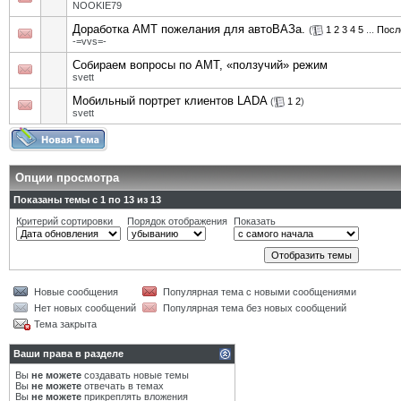
NOOKIE79
Доработка АМТ пожелания для автоВАЗа.
(
1
2
3
4
5
...
Посл
-=vvs=-
Собираем вопросы по АМТ, «ползучий» режим
svett
Мобильный портрет клиентов LADA
(
1
2
)
svett
Опции просмотра
Показаны темы с 1 по 13 из 13
Критерий сортировки
Порядок отображения
Показать
Новые сообщения
Популярная тема с новыми сообщениями
Нет новых сообщений
Популярная тема без новых сообщений
Тема закрыта
Ваши права в разделе
Вы
не можете
создавать новые темы
Вы
не можете
отвечать в темах
Вы
не можете
прикреплять вложения