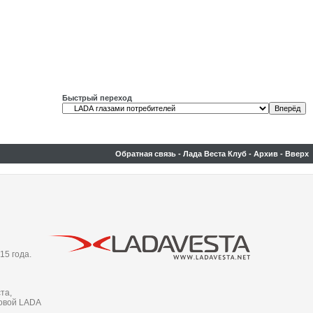
Быстрый переход
Обратная связь
-
Лада Веста Клуб
-
Архив
-
Вверх
15 года.
та,
новой LADA