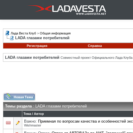
Лада Веста Клуб
>
Общая информация
LADA глазами потребителей
Регистрация
Справка
LADA глазами потребителей
Совместный проект Официального Лада Клуба
Темы раздела
: LADA глазами потребителей
Тема
/
Автор
Важно:
Приемная по вопросам качества и особенностей эк
Wishmaster