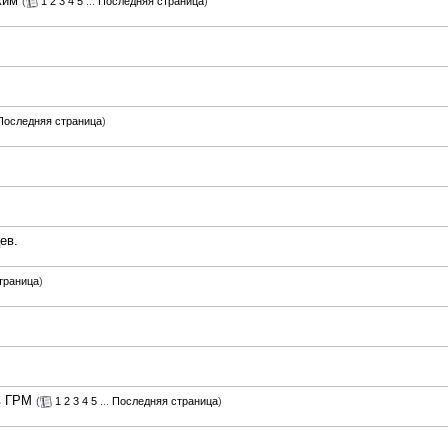
жим
(
1
2
3
4
5
...
Последняя страница
)
Последняя страница
)
ев.
траница
)
в ГРМ
(
1
2
3
4
5
...
Последняя страница
)