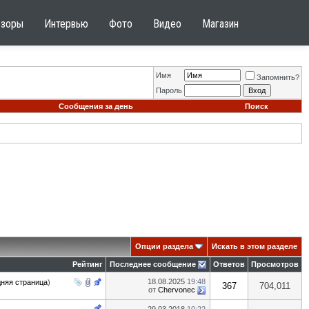
бзоры
Интервью
Фото
Видео
Магазин
Имя
Запомнить?
Пароль
Сообщения за день
Поиск
Опции раздела
Искать в этом разделе
Рейтинг
Последнее сообщение
Ответов
Просмотров
18.08.2025
19:48
няя страница
)
367
704,011
от
Chervonec