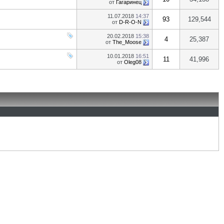
от
Гагаринец
11.07.2018
14:37
93
129,544
от
D-R-O-N
20.02.2018
15:38
4
25,387
от
The_Moose
10.01.2018
16:51
11
41,996
от
Oleg08