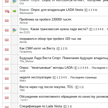
Важно: Опрос:
Опрос от АВТОВАЗа по АМТ, "ползучий" ре
Ost
Важно:
Опрос для владельцев LADA Vesta
(
1
2
3
4
)
Wishmaster
Проблема на пробеге 230000 тысяч
Sensar
Опрос:
Какая трансмиссия нужна ладе весте?
(
1
2
3
4
5
...
leo-2123
понравился обзор при пробеге 193 тыс км.
demal
Как СМИ катят на Весту
(
1
2
3
)
Гагаринец
Будущая Лада Веста Спорт. Пожелания будущих владельц
The_Moose
Опрос: "безвтыковые" моторы LADA
(
1
2
3
4
5
...
Последняя с
svett
неделя эксплуатации
(
1
2
3
4
5
...
Последняя страница
)
Маks
Веста через год после покупки, ТО1.
(
1
2
)
YBS
Обсуждение коллективного обращения по качеству ролико
-=vvs=-
Спецификации по Lada Vesta
(
1
2
)