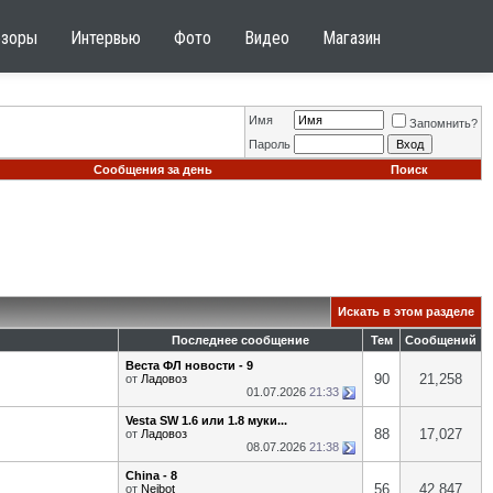
бзоры
Интервью
Фото
Видео
Магазин
Имя
Запомнить?
Пароль
Сообщения за день
Поиск
Искать в этом разделе
Последнее сообщение
Тем
Сообщений
Веста ФЛ новости - 9
90
21,258
от
Ладовоз
01.07.2026
21:33
Vesta SW 1.6 или 1.8 муки...
88
17,027
от
Ладовоз
08.07.2026
21:38
China - 8
56
42,847
от
Neibot