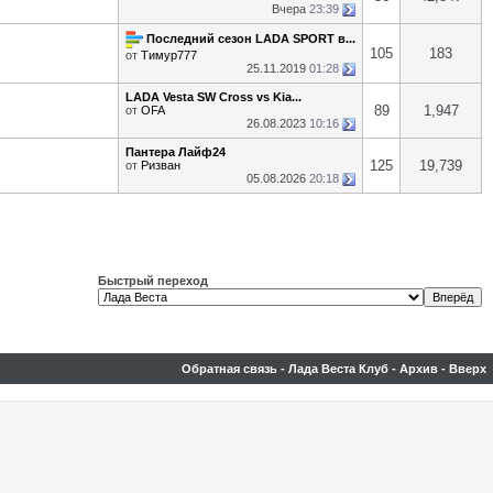
Вчера
23:39
Последний сезон LADA SPORT в...
105
183
от
Тимур777
25.11.2019
01:28
LADA Vesta SW Cross vs Kia...
89
1,947
от
OFA
26.08.2023
10:16
Пантера Лайф24
125
19,739
от
Ризван
05.08.2026
20:18
Быстрый переход
Обратная связь
-
Лада Веста Клуб
-
Архив
-
Вверх