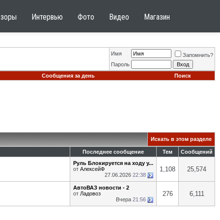
бзоры
Интервью
Фото
Видео
Магазин
Имя
Запомнить?
Пароль
Сообщения за день
Поиск
Искать в этом разделе
Последнее сообщение
Тем
Сообщений
Руль Блокируется на ходу у...
1,108
25,574
от
АлексейФ
27.06.2026
22:38
АвтоВАЗ новости - 2
276
6,111
от
Ладовоз
Вчера
21:56