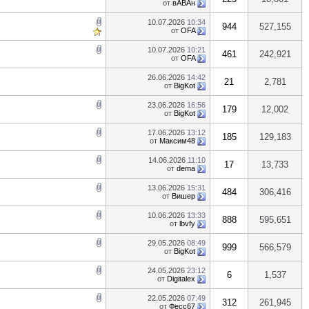
от
вАВАн
10.07.2026
10:34
944
527,155
от
OFA
10.07.2026
10:21
461
242,921
от
OFA
26.06.2026
14:42
21
2,781
от
BigKot
23.06.2026
16:56
179
12,002
от
BigKot
17.06.2026
13:12
185
129,183
от
Максим48
14.06.2026
11:10
17
13,733
от
dema
13.06.2026
15:31
484
306,416
от
Вишер
10.06.2026
13:33
888
595,651
от
lbvfy
29.05.2026
08:49
999
566,579
от
BigKot
24.05.2026
23:12
6
1,537
от
Digitalex
22.05.2026
07:49
312
261,945
от
Фесс67