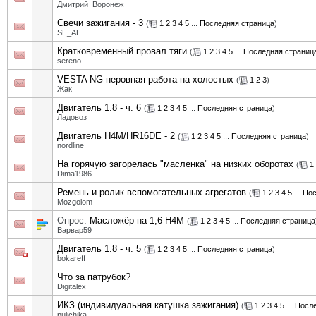
Дмитрий_Воронеж
Свечи зажигания - 3
(
1
2
3
4
5
...
Последняя страница
)
SE_AL
Кратковременный провал тяги
(
1
2
3
4
5
...
Последняя страниц
sereno
VESTA NG неровная работа на холостых
(
1
2
3
)
Жак
Двигатель 1.8 - ч. 6
(
1
2
3
4
5
...
Последняя страница
)
Ладовоз
Двигатель H4M/HR16DE - 2
(
1
2
3
4
5
...
Последняя страница
)
nordline
На горячую загорелась "масленка" на низких оборотах
(
1
Dima1986
Ремень и ролик вспомогательных агрегатов
(
1
2
3
4
5
...
Пос
Mozgolom
Опрос:
Масложёр на 1,6 Н4М
(
1
2
3
4
5
...
Последняя страница
Варвар59
Двигатель 1.8 - ч. 5
(
1
2
3
4
5
...
Последняя страница
)
bokareff
Что за патрубок?
Digitalex
ИКЗ (индивидуальная катушка зажигания)
(
1
2
3
4
5
...
После
pulichika