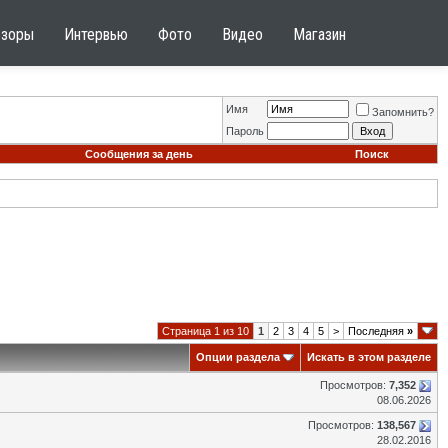
бзоры
Интервью
Фото
Видео
Магазин
Имя
Запомнить?
Пароль
Сообщения за день
Поиск
Страница 1 из 10
1
2
3
4
5
>
Последняя
»
Опции раздела
Искать в этом разделе
Просмотров:
7,352
08.06.2026
Просмотров:
138,567
28.02.2016