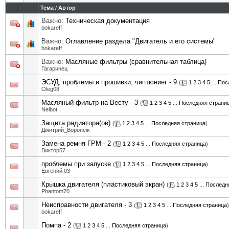
Тема
/
Автор
Важно:
Техническая документация
bokareff
Важно:
Оглавление раздела "Двигатель и его системы"
bokareff
Важно:
Масляные фильтры (сравнительная таблица)
Гагаринец
ЭСУД, проблемы и прошивки, чиптюнинг - 9
(
1
2
3
4
5
...
Пос
Oleg08
Масляный фильтр на Весту - 3
(
1
2
3
4
5
...
Последняя страни
Neibot
Защита радиатора(ов)
(
1
2
3
4
5
...
Последняя страница
)
Дмитрий_Воронеж
Замена ремня ГРМ - 2
(
1
2
3
4
5
...
Последняя страница
)
Виктор57
проблемы при запуске
(
1
2
3
4
5
...
Последняя страница
)
Евгений 03
Крышка двигателя (пластиковый экран)
(
1
2
3
4
5
...
Последн
Phantom70
Неисправности двигателя - 3
(
1
2
3
4
5
...
Последняя страница
)
bokareff
Помпа - 2
(
1
2
3
4
5
...
Последняя страница
)