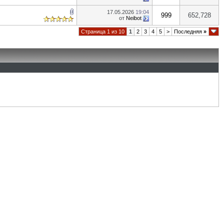
17.05.2026
19:04
999
652,728
от
Neibot
Страница 1 из 10
1
2
3
4
5
>
Последняя
»