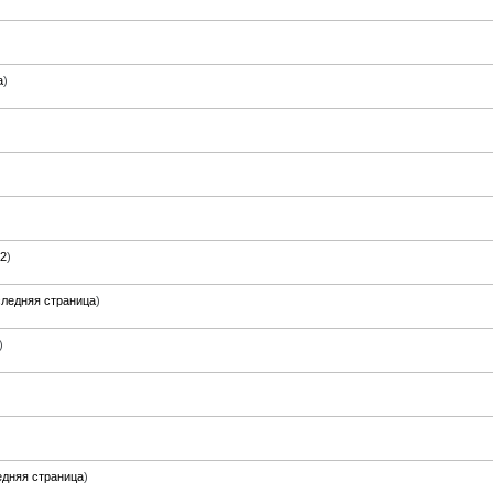
а
)
2
)
ледняя страница
)
)
дняя страница
)