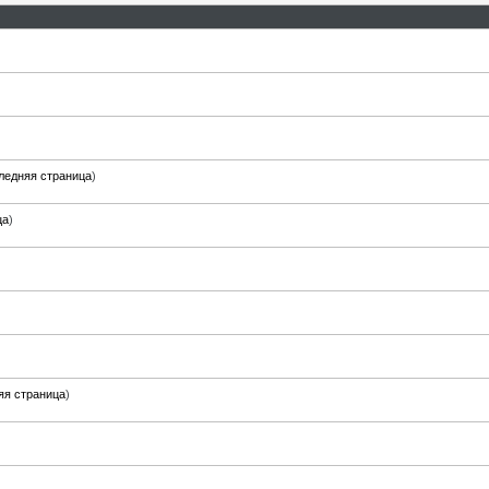
ледняя страница
)
ца
)
яя страница
)