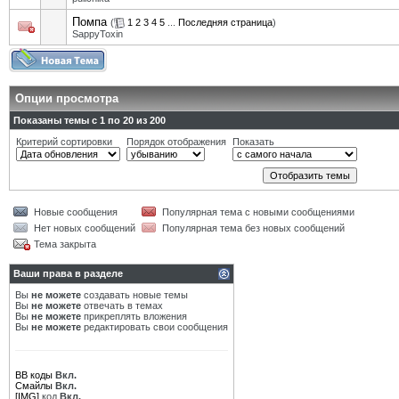
Помпа
(
1
2
3
4
5
...
Последняя страница
)
SappyToxin
Опции просмотра
Показаны темы с 1 по 20 из 200
Критерий сортировки
Порядок отображения
Показать
Новые сообщения
Популярная тема с новыми сообщениями
Нет новых сообщений
Популярная тема без новых сообщений
Тема закрыта
Ваши права в разделе
Вы
не можете
создавать новые темы
Вы
не можете
отвечать в темах
Вы
не можете
прикреплять вложения
Вы
не можете
редактировать свои сообщения
BB коды
Вкл.
Смайлы
Вкл.
[IMG]
код
Вкл.