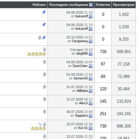
Рейтинг
Последнее сообщение
Ответов
Просмотров
04.06.2026
21:10
0
1,692
от
bokareff
04.06.2026
21:10
0
1,039
от
bokareff
25.10.2025
16:51
0
9,255
от
Гагаринец
Сегодня
19:13
726
599,901
от
oleg888
04.08.2026
16:04
97
27,158
от
DarkOtter
01.08.2026
12:54
69
72,489
от
Semen43
31.07.2026
12:32
120
30,484
от
AliBaba
31.07.2026
06:13
145
133,824
от
AlexS
30.07.2026
22:09
251
184,165
от
Ладовоз
25.07.2026
15:38
730
896,305
от
Kot 01
22.07.2026
21:25
225
18,861