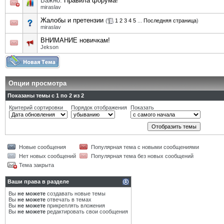
Важно:
Правила форума!
miraslav
Жалобы и претензии
(
1
2
3
4
5
...
Последняя страница
)
miraslav
ВНИМАНИЕ новичкам!
Jekson
Опции просмотра
Показаны темы с 1 по 2 из 2
Критерий сортировки
Порядок отображения
Показать
Новые сообщения
Популярная тема с новыми сообщениями
Нет новых сообщений
Популярная тема без новых сообщений
Тема закрыта
Ваши права в разделе
Вы
не можете
создавать новые темы
Вы
не можете
отвечать в темах
Вы
не можете
прикреплять вложения
Вы
не можете
редактировать свои сообщения