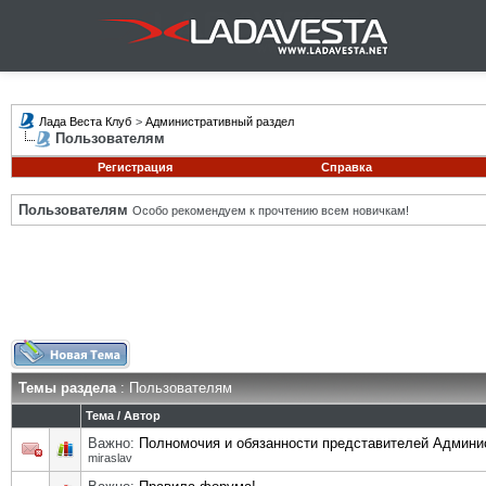
Лада Веста Клуб
>
Административный раздел
Пользователям
Регистрация
Справка
Пользователям
Особо рекомендуем к прочтению всем новичкам!
Темы раздела
: Пользователям
Тема
/
Автор
Важно:
Полномочия и обязанности представителей Админи
miraslav