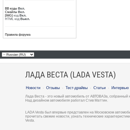
BB коды
Вкл.
Смайлы
Вкл.
[IMG]
код
Вкл.
HTML код
Выкл.
Правила форума
ЛАДА ВЕСТА (LADA VESTA)
Новости
·
Отзывы
·
Тест-драйвы
·
Статьи
·
Интервью
Лада Веста - это новый автомобиль от АВТОВАЗа, собранный 
Над дизайном автомобиля работал Стив Маттин.
LADA Vesta был впервые представлен на Московском автомоби
прочитать свежие новости, узнать технические характеристи
Vesta.