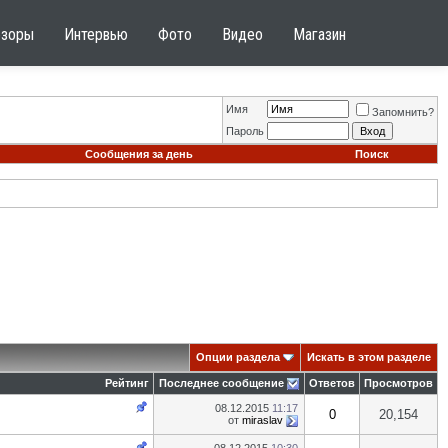
бзоры
Интервью
Фото
Видео
Магазин
Имя
Запомнить?
Пароль
Сообщения за день
Поиск
Опции раздела
Искать в этом разделе
Рейтинг
Последнее сообщение
Ответов
Просмотров
08.12.2015
11:17
0
20,154
от
miraslav