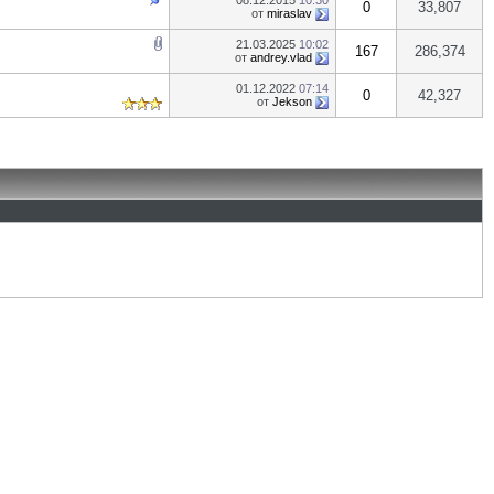
08.12.2015
10:30
0
33,807
от
miraslav
21.03.2025
10:02
167
286,374
от
andrey.vlad
01.12.2022
07:14
0
42,327
от
Jekson