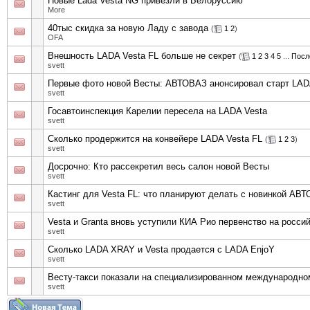
Новые Lada Vesta NG привезли в Белоруссию
More
40тыс скидка за новую Ладу с завода
(
1
2
)
OFA
Внешность LADA Vesta FL больше не секрет
(
1
2
3
4
5
...
Посл
svett
Первые фото новой Весты: АВТОВАЗ анонсировал старт LADA
svett
Госавтоинспекция Карелии пересела на LADA Vesta
svett
Сколько продержится на конвейере LADA Vesta FL
(
1
2
3
)
svett
Досрочно: Кто рассекретил весь салон новой Весты
svett
Кастинг для Vesta FL: что планируют делать с новинкой АВ
svett
Vesta и Granta вновь уступили КИА Рио первенство на росси
svett
Сколько LADA XRAY и Vesta продается с LADA EnjoY
svett
Весту-такси показали на специализированном международн
svett