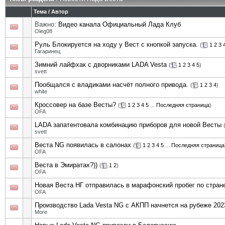
Тема
/
Автор
Важно:
Видео канала Официальный Лада Клуб
Oleg08
Руль Блокируется на ходу у Вест с кнопкой запуска.
(
1
2
3
Гагаринец
Зимний лайфхак с дворниками LADA Vesta
(
1
2
3
4
5
)
svett
Пообщался с владиками насчёт полного привода.
(
1
2
3
4
)
white
Кроссовер на базе Весты?
(
1
2
3
4
5
...
Последняя страница
)
OFA
LADA запатентовала комбинацию приборов для новой Весты
svett
Веста NG появилась в салонах
(
1
2
3
4
5
...
Последняя страница
OFA
Веста в Эмиратах?))
(
1
2
)
OFA
Новая Веста НГ отправилась в марафонский пробег по стран
OFA
Производство Lada Vesta NG с АКПП начнется на рубеже 2023
More