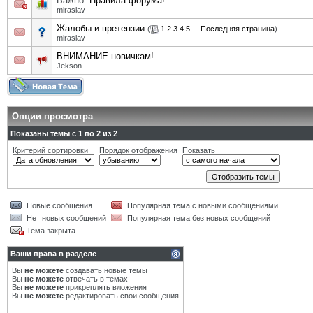
Важно:
Правила форума!
miraslav
Жалобы и претензии
(
1
2
3
4
5
...
Последняя страница
)
miraslav
ВНИМАНИЕ новичкам!
Jekson
Опции просмотра
Показаны темы с 1 по 2 из 2
Критерий сортировки
Порядок отображения
Показать
Новые сообщения
Популярная тема с новыми сообщениями
Нет новых сообщений
Популярная тема без новых сообщений
Тема закрыта
Ваши права в разделе
Вы
не можете
создавать новые темы
Вы
не можете
отвечать в темах
Вы
не можете
прикреплять вложения
Вы
не можете
редактировать свои сообщения