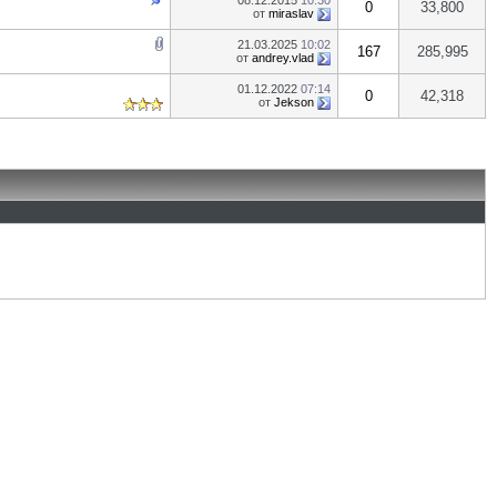
08.12.2015
10:30
0
33,800
от
miraslav
21.03.2025
10:02
167
285,995
от
andrey.vlad
01.12.2022
07:14
0
42,318
от
Jekson