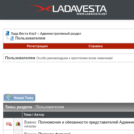
Лада Веста Клуб
>
Административный раздел
Пользователям
Регистрация
Справка
Пользователям
Особо рекомендуем к прочтению всем новичкам!
Темы раздела
: Пользователям
Тема
/
Автор
Важно:
Полномочия и обязанности представителей Админи
miraslav