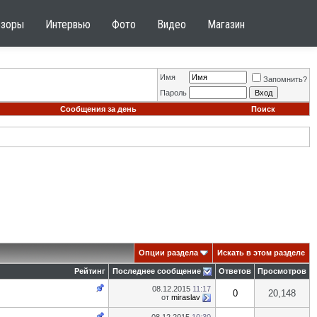
бзоры
Интервью
Фото
Видео
Магазин
Имя
Запомнить?
Пароль
Сообщения за день
Поиск
Опции раздела
Искать в этом разделе
Рейтинг
Последнее сообщение
Ответов
Просмотров
08.12.2015
11:17
0
20,148
от
miraslav