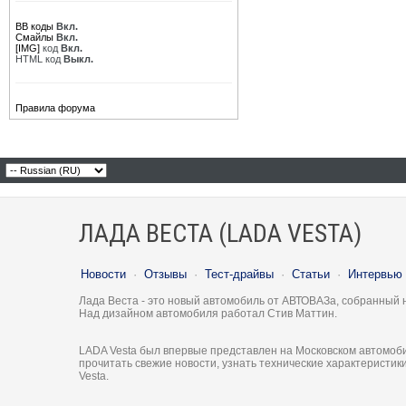
BB коды
Вкл.
Смайлы
Вкл.
[IMG]
код
Вкл.
HTML код
Выкл.
Правила форума
ЛАДА ВЕСТА (LADA VESTA)
Новости
·
Отзывы
·
Тест-драйвы
·
Статьи
·
Интервью
Лада Веста - это новый автомобиль от АВТОВАЗа, собранный 
Над дизайном автомобиля работал Стив Маттин.
LADA Vesta был впервые представлен на Московском автомоби
прочитать свежие новости, узнать технические характеристи
Vesta.