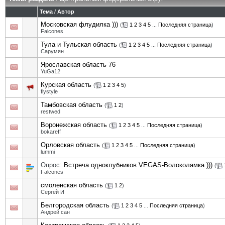
Тема
/
Автор
Московская флудилка )))
(
1
2
3
4
5
...
Последняя страница
)
Falcones
Тула и Тульская область
(
1
2
3
4
5
...
Последняя страница
)
Сарумян
Ярославская область 76
YuGa12
Курская область
(
1
2
3
4
5
)
flystyle
Тамбовская область
(
1
2
)
restwed
Воронежская область
(
1
2
3
4
5
...
Последняя страница
)
bokareff
Орловская область
(
1
2
3
4
5
...
Последняя страница
)
lummi
Опрос:
Встреча одноклубников VEGAS-Волоколамка )))
(
Falcones
смоленская область
(
1
2
)
Сергей И
Белгородская область
(
1
2
3
4
5
...
Последняя страница
)
Андрей сан