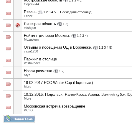
Костромская область
(
1
2
3
4
5
)
Сергей 44
Рязань
(
1
2
3
4
5
...
Последняя страница
)
Fedor
Липецкая область
(
1
2
)
mishgun
Рейтинг дилеров Москвы.
(
1
2
3
4
)
Mozgolom
Отзывы о посещении ОД в Воронеже.
(
1
2
3
4
5
)
vaza1230
Паркинг в столице
Vestovodec
Новая разметка
(
1
2
)
Styz
18.02.2017 RCC Winter Cup (Подольск)
More
10.12.2016. Подольск, РаллиКросс Арена, Зимний кубок Ю
More
Московская встреча возвращение
Р.С.Ю.