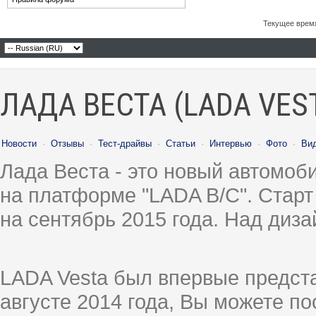
Текущее врем
ЛАДА ВЕСТА (LADA VES
Новости
·
Отзывы
·
Тест-драйвы
·
Статьи
·
Интервью
·
Фото
·
Ви
Лада Веста - это новый автомо
на платформе "LADA B/C". Старт
на сентябрь 2015 года. Над диз
LADA Vesta был впервые предст
августе 2014 года, Вы можете п