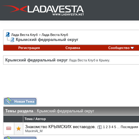
Лада Веста Клуб
>
Лада Веста Клуб
Крымский федеральный округ
Регистрация
Справка
Сообщество
Крымский федеральный округ
Лада Веста Клуб в Крыму.
Темы раздела
: Крымский федеральный округ
Тема
/
Автор
Знакомство КРЫМСКИХ веставодов.
(
1
2
3
4
5
...
Последняя 
MaximAl_M