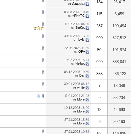
06.08.2026
21:56
184
26,417
от
Ладовоз
05.08.2026
10:40
115
6,459
от
<FK<TC
11.07.2026
04:50
287
199,494
от
BigKot
30.06.2026
13:25
999
527,513
от
lbvfy
22.03.2026
11:59
50
101,974
от
OFA
19.02.2026
15:44
999
388,041
от
Neibot
03.12.2025
19:30
355
286,123
от
Dar
30.01.2025
06:12
7
18,046
от
white
11.01.2024
21:28
9
53,234
от
More
10.12.2023
18:20
18
42,693
от
More
27.11.2023
15:59
8
30,163
от
More
27.11.2023
10:52
93
146,825