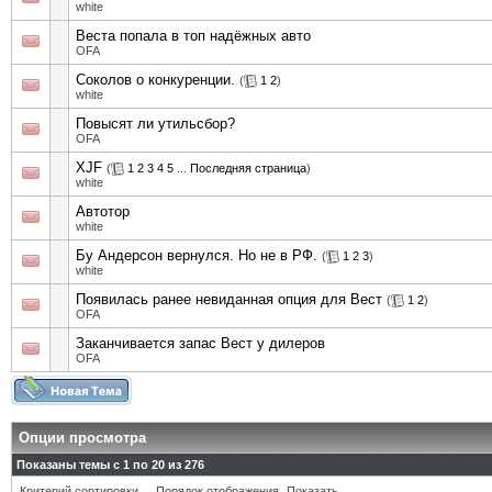
white
Веста попала в топ надёжных авто
OFA
Соколов о конкуренции.
(
1
2
)
white
Повысят ли утильсбор?
OFA
XJF
(
1
2
3
4
5
...
Последняя страница
)
white
Автотор
white
Бу Андерсон вернулся. Но не в РФ.
(
1
2
3
)
white
Появилась ранее невиданная опция для Вест
(
1
2
)
OFA
Заканчивается запас Вест у дилеров
OFA
Опции просмотра
Показаны темы с 1 по 20 из 276
Критерий сортировки
Порядок отображения
Показать