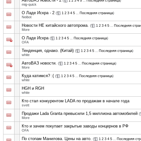
АвтоВАЗ новости - 2
(
1
2
3
4
5
...
Последняя страница
)
mig-quick
О Ладе Искра - 2
(
1
2
3
4
5
...
Последняя страница
)
Neibot
Новости НЕ китайского автопрома.
(
1
2
3
4
5
...
Последняя стра
More
О Ладе Искра
(
1
2
3
4
5
...
Последняя страница
)
OFA
Тенденция, однако. (Китай)
(
1
2
3
4
5
...
Последняя страница
)
white
АвтоВАЗ новости.
(
1
2
3
4
5
...
Последняя страница
)
More
Куда катимся? :(
(
1
2
3
4
5
...
Последняя страница
)
white
HGH и RGH
white
Кто стал конкурентом LADA по продажам в начале года
svett
Продажи Lada Granta превысили 1,5 миллиона автомобилей
(
More
Кто и зачем покупает закрытые заводы концернов в РФ
OFA
По стопам Манилова. Цены на авто.
(
1
2
3
4
5
...
Последняя стр