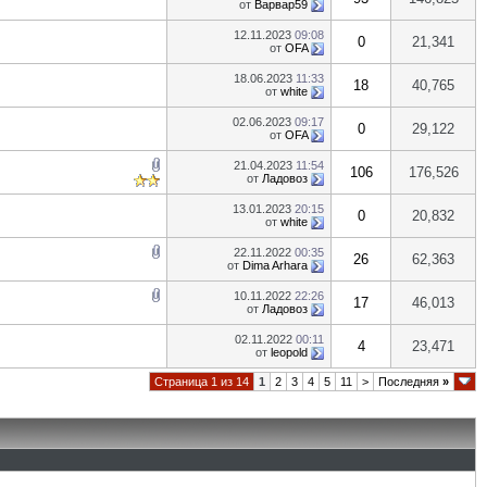
от
Варвар59
12.11.2023
09:08
0
21,341
от
OFA
18.06.2023
11:33
18
40,765
от
white
02.06.2023
09:17
0
29,122
от
OFA
21.04.2023
11:54
106
176,526
от
Ладовоз
13.01.2023
20:15
0
20,832
от
white
22.11.2022
00:35
26
62,363
от
Dima Arhara
10.11.2022
22:26
17
46,013
от
Ладовоз
02.11.2022
00:11
4
23,471
от
leopold
Страница 1 из 14
1
2
3
4
5
11
>
Последняя
»