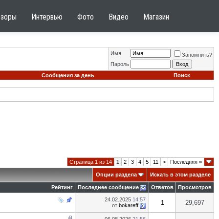
бзоры
Интервью
Фото
Видео
Магазин
Имя
Запомнить?
Пароль
Сообщения за день
Поиск
Страница 1 из 14
1
2
3
4
5
11
>
Последняя
»
Опции раздела
Искать в этом разделе
Рейтинг
Последнее сообщение
Ответов
Просмотров
24.02.2025
14:57
1
29,697
от
bokareff