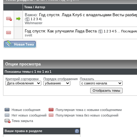
Тема
/
Автор
Важно:
Год спустя. Лада Клуб с владельцами Весты разби
(
1
2
3
4
)
Wishmaster
Год спустя: Как улучшили Лада Веста
(
1
2
3
4
5
...
Последня
svett
Опции просмотра
Показаны темы с 1 по 1 из 1
Критерий сортировки
Порядок отображения
Показать
Новые сообщения
Популярная тема с новыми сообщениями
Нет новых сообщений
Популярная тема без новых сообщений
Тема закрыта
Ваши права в разделе