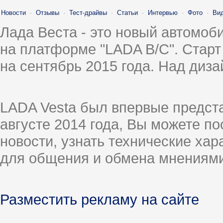
Новости
·
Отзывы
·
Тест-драйвы
·
Статьи
·
Интервью
·
Фото
·
Ви
Лада Веста - это новый автомо
на платформе "LADA B/C". Старт
на сентябрь 2015 года. Над диз
LADA Vesta был впервые предст
августе 2014 года, Вы можете п
новости, узнать технические ха
для общения и обмена мнениями
Разместить рекламу на сайте