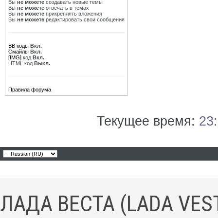
Вы
не можете
создавать новые темы
Вы
не можете
отвечать в темах
Вы
не можете
прикреплять вложения
Вы
не можете
редактировать свои сообщения
BB коды
Вкл.
Смайлы
Вкл.
[IMG]
код
Вкл.
HTML код
Выкл.
Правила форума
Текущее время:
23
ЛАДА ВЕСТА (LADA VES