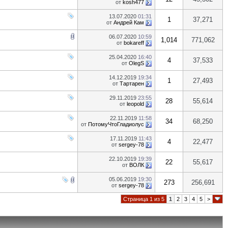
от
kosh477
13.07.2020
01:31
1
37,271
от
Андрей Кам
06.07.2020
10:59
1,014
771,062
от
bokareff
25.04.2020
16:40
4
37,533
от
OlegS
14.12.2019
19:34
1
27,493
от
Тартарен
29.11.2019
23:55
28
55,614
от
leopold
22.11.2019
11:58
34
68,250
от
ПотомуЧтоГладиолус
17.11.2019
11:43
4
22,477
от
sergey-78
22.10.2019
19:39
22
55,617
от
ВОЛК
05.06.2019
19:30
273
256,691
от
sergey-78
Страница 1 из 5
1
2
3
4
5
>