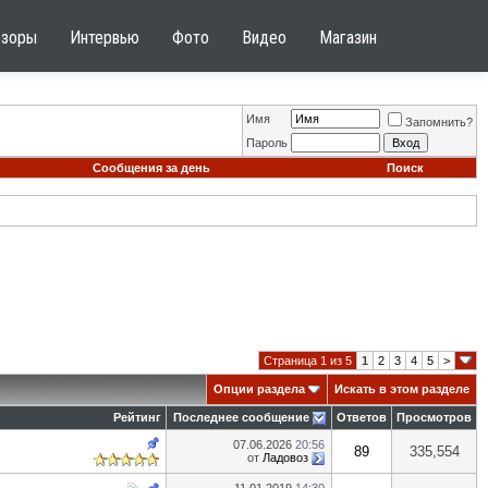
бзоры
Интервью
Фото
Видео
Магазин
Имя
Запомнить?
Пароль
Сообщения за день
Поиск
Страница 1 из 5
1
2
3
4
5
>
Опции раздела
Искать в этом разделе
Рейтинг
Последнее сообщение
Ответов
Просмотров
07.06.2026
20:56
89
335,554
от
Ладовоз