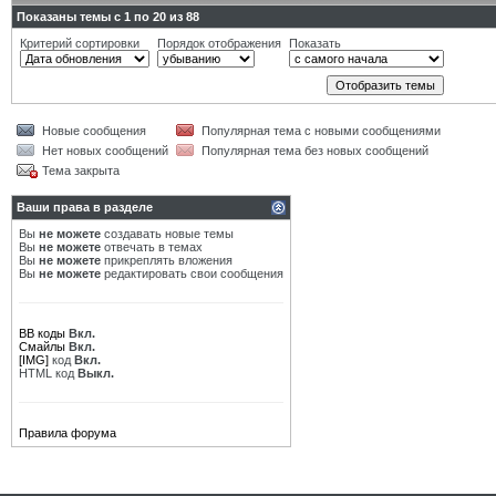
Показаны темы с 1 по 20 из 88
Критерий сортировки
Порядок отображения
Показать
Новые сообщения
Популярная тема с новыми сообщениями
Нет новых сообщений
Популярная тема без новых сообщений
Тема закрыта
Ваши права в разделе
Вы
не можете
создавать новые темы
Вы
не можете
отвечать в темах
Вы
не можете
прикреплять вложения
Вы
не можете
редактировать свои сообщения
BB коды
Вкл.
Смайлы
Вкл.
[IMG]
код
Вкл.
HTML код
Выкл.
Правила форума