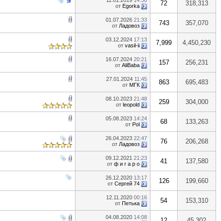
11.01.2019
14:30
72
318,313
от
Egorka
01.07.2026
21:33
743
357,070
от
Ладовоз
03.12.2024
17:13
7,999
4,450,230
от
vasil-ii
16.07.2024
20:21
157
256,231
от
AliBaba
27.01.2024
11:45
863
695,483
от
МГК
08.10.2023
21:48
259
304,000
от
leopold
05.08.2023
14:24
68
133,263
от
Pol
26.04.2023
22:47
76
206,268
от
Ладовоз
09.12.2021
21:23
41
137,580
от
ф и г а р о
26.12.2020
13:17
126
199,660
от
Сергей 74
12.11.2020
00:16
54
153,310
от
Петька
04.08.2020
14:08
12
45,302