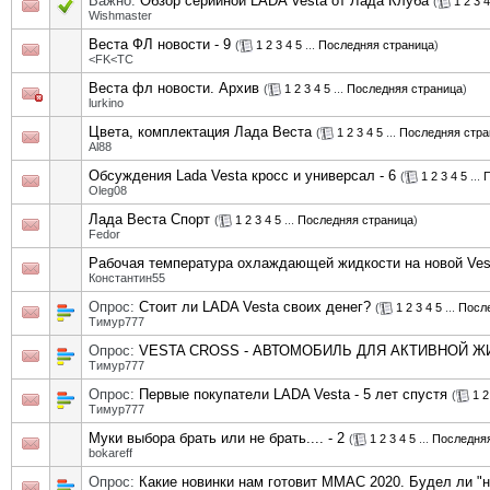
Важно:
Обзор серийной LADA Vesta от Лада Клуба
(
1
2
3
4
Wishmaster
Веста ФЛ новости - 9
(
1
2
3
4
5
...
Последняя страница
)
<FK<TC
Веста фл новости. Архив
(
1
2
3
4
5
...
Последняя страница
)
lurkino
Цвета, комплектация Лада Веста
(
1
2
3
4
5
...
Последняя стра
Al88
Обсуждения Lada Vesta кросс и универсал - 6
(
1
2
3
4
5
...
П
Oleg08
Лада Веста Спорт
(
1
2
3
4
5
...
Последняя страница
)
Fedor
Рабочая температура охлаждающей жидкости на новой Ve
Константин55
Опрос:
Стоит ли LADA Vesta своих денег?
(
1
2
3
4
5
...
Посл
Тимур777
Опрос:
VESTA CROSS - АВТОМОБИЛЬ ДЛЯ АКТИВНОЙ Ж
Тимур777
Опрос:
Первые покупатели LADA Vesta - 5 лет спустя
(
1
2
Тимур777
Муки выбора брать или не брать.... - 2
(
1
2
3
4
5
...
Последняя
bokareff
Опрос:
Какие новинки нам готовит MMAC 2020. Будел ли "но