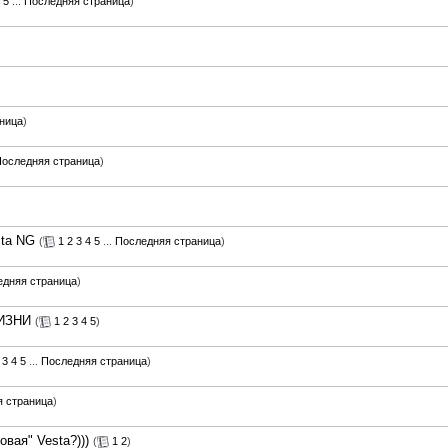
5
...
Последняя страница
)
ница
)
оследняя страница
)
sta NG
(
1
2
3
4
5
...
Последняя страница
)
едняя страница
)
ИЗНИ
(
1
2
3
4
5
)
3
4
5
...
Последняя страница
)
 страница
)
вая" Vesta?)))
(
1
2
)