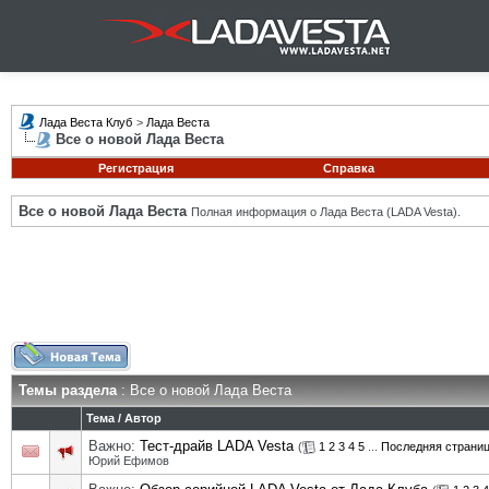
Лада Веста Клуб
>
Лада Веста
Все о новой Лада Веста
Регистрация
Справка
Все о новой Лада Веста
Полная информация о Лада Веста (LADA Vesta).
Темы раздела
: Все о новой Лада Веста
Тема
/
Автор
Важно:
Тест-драйв LADA Vesta
(
1
2
3
4
5
...
Последняя страни
Юрий Ефимов