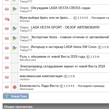
Тимур777
Опрос:
Обсуждаем LADA VESTA CROSS седан
Тимур777
Муки выбора брать или не брать....
(
1
2
3
4
5
...
Последняя ст
Rosman
Опрос:
LADA VESTA SPORT - ОБЗОР АВТОМОБИЛЯ
Тимур777
Опрос:
Экспортная Vesta - главное отличие от автомобилей
Тимур777
Опрос:
Интерьер и экстерьер LADA Vesta SW Cross
(
1
2
3
)
Тимур777
Руль с обогревом от новой Веста 2019 года
(
1
2
3
4
)
BuzzBuzzard
Электропривод складывания зеркал от новой Веста 2019
BuzzBuzzard
максимальная комплектация
(
1
2
3
)
northern
Безопасность Лада Веста
(
1
2
3
4
5
...
Последняя страница
)
Wishmaster
Опции просмотра