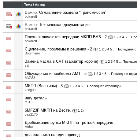
Тема
/
Автор
Важно:
Оглавление раздела "Трансмиссия"
bokareff
Важно:
Техническая документация
bokareff
Плохо включаются передачи МКПП ВАЗ - 2
(
1
2
3
4
5
...
Пос
bokareff
Сцепление, проблемы и решения - 2
(
1
2
3
4
5
...
Последняя с
Botsmann
Замена масла в CVT (вариатор короче)
(
1
2
3
4
5
...
Последн
sal
Обсуждение и проблемы АМТ - 5
(
1
2
3
4
5
...
Последняя стра
MVA58
МКПП (Все типы) - 3
(
1
2
3
4
5
...
Последняя страница
)
Oleg08
ищу деталь
YuTu
6MF23F МКПП на Весте.
(
1
2
)
vaz2170
Дребезжание ручки МКПП на третьей передаче
Arthur
два сальника на один привод