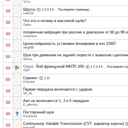
YuTu
Шрусы
(
1
2
3
4
5
...
Последняя страница
)
solar29
Что это и почему в масляной шубе?
Zaber
поперечная вибрация при разгоне в диапазоне от 60 до 80 к
norpinane
Целесообразность установки блокировки в кпп 21807
oleg888
Шум при движении на задней скорости с выжатым сцеплен
Артур_
Опрос:
Вой французкой МКПП JR5
(
1
2
3
4
5
...
Последняя ст
7887
Скрежет
(
1
2
)
Oskolok
Первая передача включается с ударом.
SE_AL
Амт не включаются 1, 3 и 5 передачи
E_pitersky
Посторонний шум
Oxotoved
Continuously Variable Transmission (CVT, вариатор короче)
(
bokareff