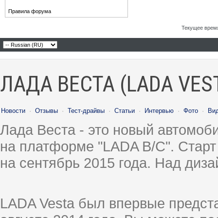
Правила форума
Текущее врем
ЛАДА ВЕСТА (LADA VES
Новости
·
Отзывы
·
Тест-драйвы
·
Статьи
·
Интервью
·
Фото
·
Ви
Лада Веста - это новый автомо
на платформе "LADA B/C". Старт
на сентябрь 2015 года. Над диз
LADA Vesta был впервые предст