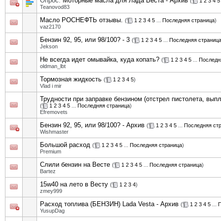
Опрос:
Моторные масла для Лада Веста - Архив
(
1
2
3
4
5
Teanovod83
Масло РОСНЕФТЬ отзывы.
(
1
2
3
4
5
...
Последняя страница
)
vaz2170
Бензин 92, 95, или 98/100? - 3
(
1
2
3
4
5
...
Последняя страниц
Jekson
Не всегда идет омывайка, куда копать?
(
1
2
3
4
5
...
Последн
oldman_lbt
Тормозная жидкость
(
1
2
3
4
5
)
Vlad i mir
Трудности при заправке бензином (отстрел пистолета, выпле
(
1
2
3
4
5
...
Последняя страница
)
Efremovets
Бензин 92, 95, или 98/100? - Архив
(
1
2
3
4
5
...
Последняя ст
Wishmaster
Большой расход
(
1
2
3
4
5
...
Последняя страница
)
Premium
Слили бензин на Весте
(
1
2
3
4
5
...
Последняя страница
)
Bartez
15w40 на лето в Весту
(
1
2
3
4
)
zmey999
Расход топлива (БЕНЗИН) Lada Vesta - Архив
(
1
2
3
4
5
...
П
YusupDag