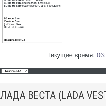
Вы
не можете
отвечать в темах
Вы
не можете
прикреплять вложения
Вы
не можете
редактировать свои сообщения
BB коды
Вкл.
Смайлы
Вкл.
[IMG]
код
Вкл.
HTML код
Выкл.
Правила форума
Текущее время:
06
ЛАДА ВЕСТА (LADA VES