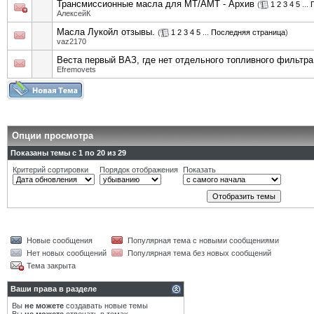
Трансмиссионные масла для MT/АМТ - Архив
(
1
2
3
4
5
...
АлексейК
Масла Лукойл отзывы.
(
1
2
3
4
5
...
Последняя страница
)
vaz2170
Веста первый ВАЗ, где нет отдельного топливного фильтра
Efremovets
Опции просмотра
Показаны темы с 1 по 20 из 29
Критерий сортировки
Порядок отображения
Показать
Новые сообщения
Популярная тема с новыми сообщениями
Нет новых сообщений
Популярная тема без новых сообщений
Тема закрыта
Ваши права в разделе
Вы
не можете
создавать новые темы