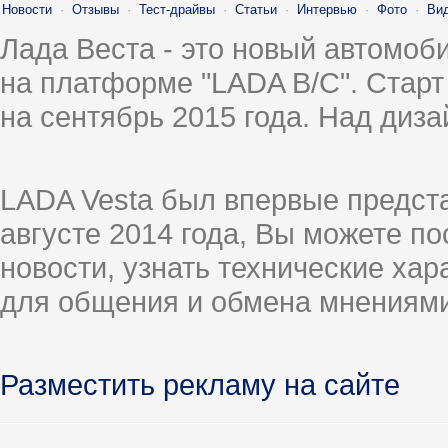
Новости
·
Отзывы
·
Тест-драйвы
·
Статьи
·
Интервью
·
Фото
·
Ви
Лада Веста - это новый автомо
на платформе "LADA B/C". Старт
на сентябрь 2015 года. Над диз
LADA Vesta был впервые предст
августе 2014 года, Вы можете п
новости, узнать технические ха
для общения и обмена мнениями
Разместить рекламу на сайте