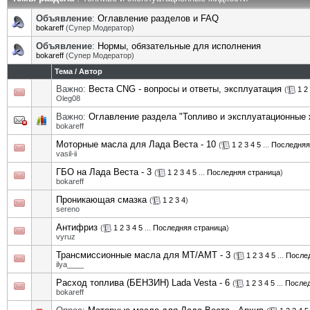
Объявление
:
Оглавление разделов и FAQ
bokareff
(Супер Модератор)
Объявление
:
Нормы, обязательные для исполнения
bokareff
(Супер Модератор)
Тема
/
Автор
Важно:
Веста CNG - вопросы и ответы, эксплуатация
(
1
2
Oleg08
Важно:
Оглавление раздела "Топливо и эксплуатационные 
bokareff
Моторные масла для Лада Веста - 10
(
1
2
3
4
5
...
Последняя
vasil-ii
ГБО на Лада Веста - 3
(
1
2
3
4
5
...
Последняя страница
)
bokareff
Проникающая смазка
(
1
2
3
4
)
sereno
Антифриз
(
1
2
3
4
5
...
Последняя страница
)
vyruz
Трансмиссионные масла для MT/АМТ - 3
(
1
2
3
4
5
...
После
ilya____
Расход топлива (БЕНЗИН) Lada Vesta - 6
(
1
2
3
4
5
...
Послед
bokareff