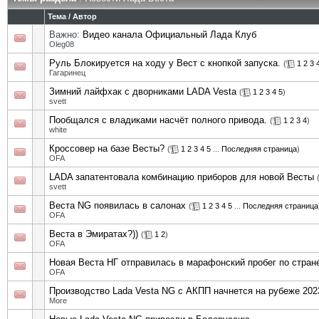
Тема
/
Автор
Важно:
Видео канала Официальный Лада Клуб
Oleg08
Руль Блокируется на ходу у Вест с кнопкой запуска.
(
1
2
3
Гагаринец
Зимний лайфхак с дворниками LADA Vesta
(
1
2
3
4
5
)
svett
Пообщался с владиками насчёт полного привода.
(
1
2
3
4
)
white
Кроссовер на базе Весты?
(
1
2
3
4
5
...
Последняя страница
)
OFA
LADA запатентовала комбинацию приборов для новой Весты
svett
Веста NG появилась в салонах
(
1
2
3
4
5
...
Последняя страница
OFA
Веста в Эмиратах?))
(
1
2
)
OFA
Новая Веста НГ отправилась в марафонский пробег по стран
OFA
Производство Lada Vesta NG с АКПП начнется на рубеже 2023
More