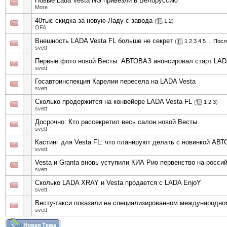
Новые Lada Vesta NG привезли в Белоруссию
More
40тыс скидка за новую Ладу с завода
(
1
2
)
OFA
Внешность LADA Vesta FL больше не секрет
(
1
2
3
4
5
...
Посл
svett
Первые фото новой Весты: АВТОВАЗ анонсировал старт LADA
svett
Госавтоинспекция Карелии пересела на LADA Vesta
svett
Сколько продержится на конвейере LADA Vesta FL
(
1
2
3
)
svett
Досрочно: Кто рассекретил весь салон новой Весты
svett
Кастинг для Vesta FL: что планируют делать с новинкой АВ
svett
Vesta и Granta вновь уступили КИА Рио первенство на росси
svett
Сколько LADA XRAY и Vesta продается с LADA EnjoY
svett
Весту-такси показали на специализированном международн
svett