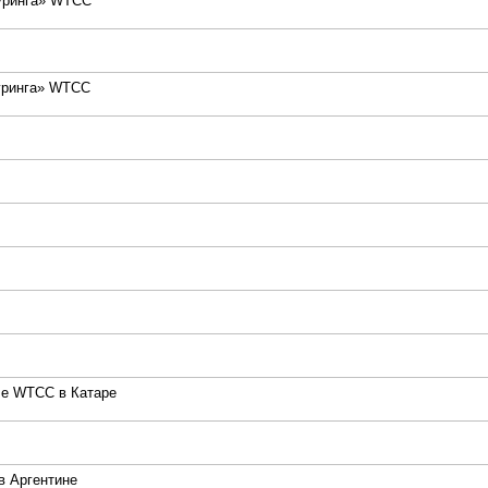
туринга» WTCC
туринга» WTCC
ле WTCC в Катаре
 Аргентине