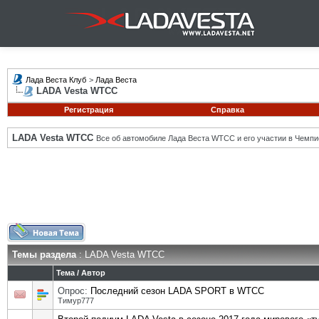
Лада Веста Клуб
>
Лада Веста
LADA Vesta WTCC
Регистрация
Справка
LADA Vesta WTCC
Все об автомобиле Лада Веста WTCC и его участии в Чемпи
Темы раздела
: LADA Vesta WTCC
Тема
/
Автор
Опрос:
Последний сезон LADA SPORT в WTCC
Тимур777