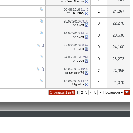
от
Стас Лысый
08.08.2016
11:46
1
24,267
от
KALINAS
25.07.2016
09:30
0
22,278
от
svett
14.07.2016
16:52
0
20,636
от
svett
27.06.2016
08:47
0
24,160
от
svett
24.06.2016
07:41
0
23,273
от
svett
13.06.2016
19:02
2
24,956
от
sergey-78
12.06.2016
14:45
1
24,079
от
11gosha
Страница 1 из 6
1
2
3
4
5
>
Последняя
»