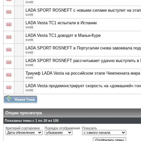
svett
LADA SPORT ROSNEFT с новыми силами выступит на этап
svett
LADA Vesta TC1 испытали в Испании
svett
LADA Vesta TC1 доводят в Маньи-Куре
svett
LADA SPORT ROSNEFT в Португалии снова завоевала под
svett
LADA SPORT ROSNEFT рассчитывает удачно выступить в 
svett
Триумф LADA Vesta на российском этапе Чемпионата мира
svett
LADA Vesta продемонстрирует скорость на «домашней» го
svett
Опции просмотра
Показаны темы с 1 по 20 из 105
Критерий сортировки
Порядок отображения
Показать