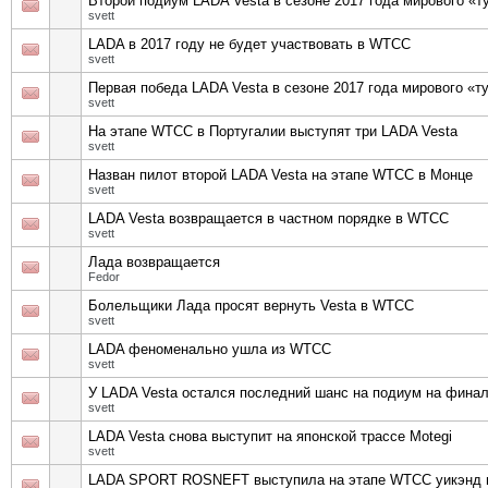
Второй подиум LADA Vesta в сезоне 2017 года мирового «
svett
LADA в 2017 году не будет участвовать в WTCC
svett
Первая победа LADA Vesta в сезоне 2017 года мирового «
svett
На этапе WTCC в Португалии выступят три LADA Vesta
svett
Назван пилот второй LADA Vesta на этапе WTCC в Монце
svett
LADA Vesta возвращается в частном порядке в WTCC
svett
Лада возвращается
Fedor
Болельщики Лада просят вернуть Vesta в WTCC
svett
LADA феноменально ушла из WTCC
svett
У LADA Vesta остался последний шанс на подиум на фина
svett
LADA Vesta снова выступит на японской трассе Motegi
svett
LADA SPORT ROSNEFT выступила на этапе WTCC уикэнд в