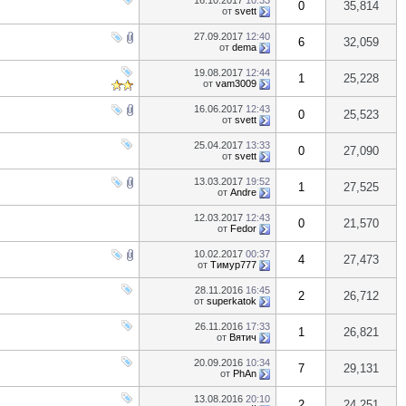
16.10.2017
10:33
0
35,814
от
svett
27.09.2017
12:40
6
32,059
от
dema
19.08.2017
12:44
1
25,228
от
vam3009
16.06.2017
12:43
0
25,523
от
svett
25.04.2017
13:33
0
27,090
от
svett
13.03.2017
19:52
1
27,525
от
Andre
12.03.2017
12:43
0
21,570
от
Fedor
10.02.2017
00:37
4
27,473
от
Тимур777
28.11.2016
16:45
2
26,712
от
superkatok
26.11.2016
17:33
1
26,821
от
Вятич
20.09.2016
10:34
7
29,131
от
PhAn
13.08.2016
20:10
2
24,251