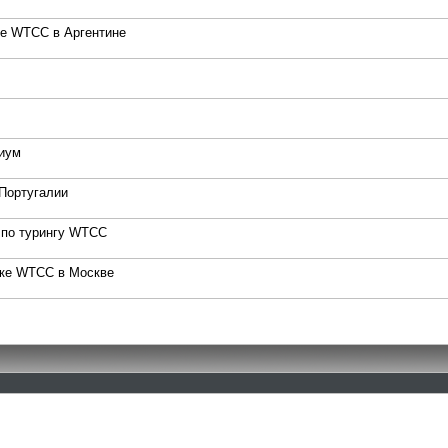
е WTCC в Аргентине
иум
Португалии
 по турингу WTCC
нке WTCC в Москве