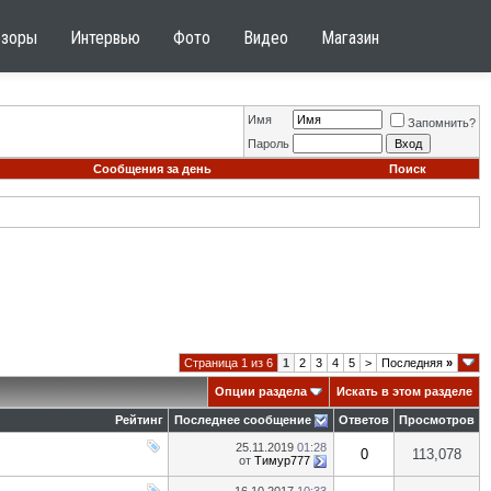
бзоры
Интервью
Фото
Видео
Магазин
Имя
Запомнить?
Пароль
Сообщения за день
Поиск
Страница 1 из 6
1
2
3
4
5
>
Последняя
»
Опции раздела
Искать в этом разделе
Рейтинг
Последнее сообщение
Ответов
Просмотров
25.11.2019
01:28
0
113,078
от
Тимур777