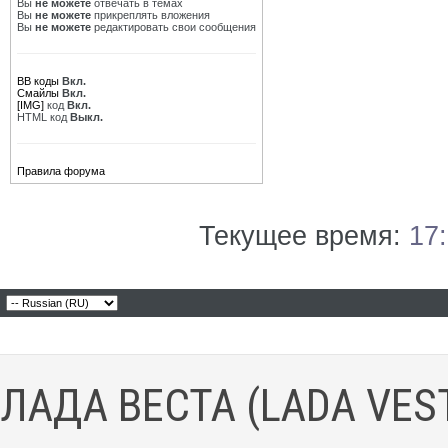
Вы
не можете
отвечать в темах
Вы
не можете
прикреплять вложения
Вы
не можете
редактировать свои сообщения
BB коды
Вкл.
Смайлы
Вкл.
[IMG]
код
Вкл.
HTML код
Выкл.
Правила форума
Текущее время:
17
ЛАДА ВЕСТА (LADA VES