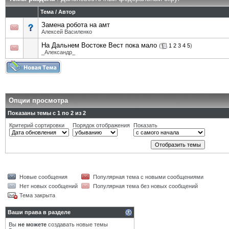
Тема
/
Автор
Замена робота на амт
Алексей Василенко
На Дальнем Востоке Вест пока мало
(
1
2
3
4
5
)
_Александр_
Опции просмотра
Показаны темы с 1 по 2 из 2
Критерий сортировки
Порядок отображения
Показать
Новые сообщения
Популярная тема с новыми сообщениями
Нет новых сообщений
Популярная тема без новых сообщений
Тема закрыта
Ваши права в разделе
Вы
не можете
создавать новые темы