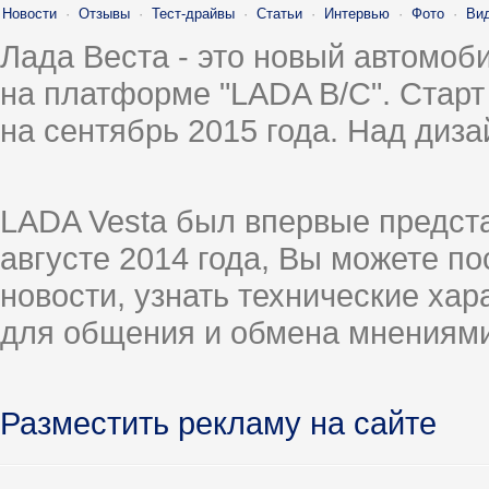
Новости
·
Отзывы
·
Тест-драйвы
·
Статьи
·
Интервью
·
Фото
·
Ви
Лада Веста - это новый автомо
на платформе "LADA B/C". Старт
на сентябрь 2015 года. Над диз
LADA Vesta был впервые предст
августе 2014 года, Вы можете п
новости, узнать технические ха
для общения и обмена мнениями
Разместить рекламу на сайте