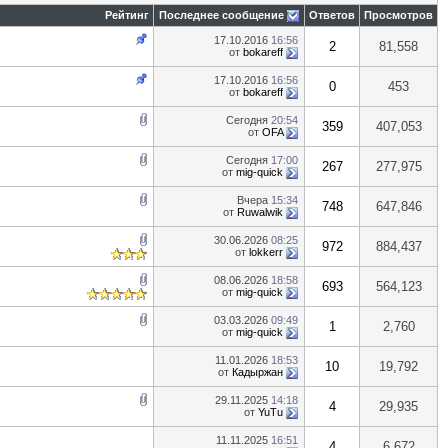
Рейтинг
Последнее сообщение
Ответов
Просмотров
17.10.2016
16:56
2
81,558
от
bokareff
17.10.2016
16:56
0
453
от
bokareff
Сегодня
20:54
359
407,053
от
OFA
Сегодня
17:00
267
277,975
от
mig-quick
Вчера
15:34
748
647,846
от
Ruwalwik
30.06.2026
08:25
972
884,437
от
lokkerr
08.06.2026
18:58
693
564,123
от
mig-quick
03.03.2026
09:49
1
2,760
от
mig-quick
11.01.2026
18:53
10
19,792
от
Кадыржан
29.11.2025
14:18
4
29,935
от
YuTu
11.11.2025
16:51
4
6,672