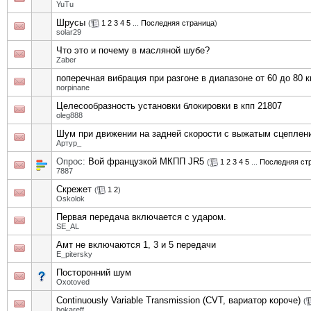
YuTu
Шрусы
(
1
2
3
4
5
...
Последняя страница
)
solar29
Что это и почему в масляной шубе?
Zaber
поперечная вибрация при разгоне в диапазоне от 60 до 80 к
norpinane
Целесообразность установки блокировки в кпп 21807
oleg888
Шум при движении на задней скорости с выжатым сцеплен
Артур_
Опрос:
Вой французкой МКПП JR5
(
1
2
3
4
5
...
Последняя ст
7887
Скрежет
(
1
2
)
Oskolok
Первая передача включается с ударом.
SE_AL
Амт не включаются 1, 3 и 5 передачи
E_pitersky
Посторонний шум
Oxotoved
Continuously Variable Transmission (CVT, вариатор короче)
(
bokareff