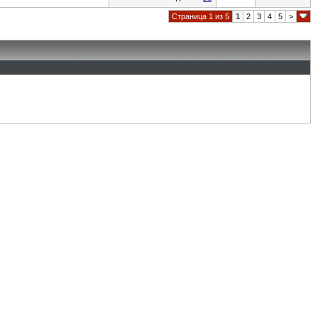
Страница 1 из 5
1
2
3
4
5
>