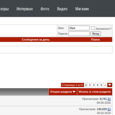
бзоры
Интервью
Фото
Видео
Магазин
Имя
Запомнить?
Пароль
Сообщения за день
Поиск
Страница 1 из 5
1
2
3
4
5
>
Опции раздела
Искать в этом разделе
Просмотров:
8,741
08.06.2026
Просмотров:
140,029
28.02.2016