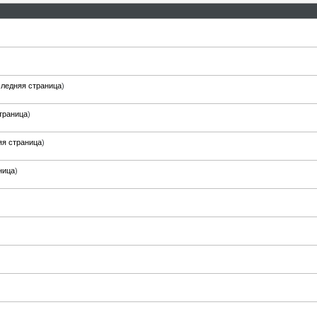
ледняя страница
)
траница
)
яя страница
)
ница
)