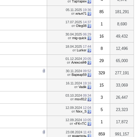
от
Тартарен
05.11.2025
19:36
85
181,291
от
илья71
17.07.2025
14:37
1
8,690
от
Oleg08
30.04.2025
06:29
16
49,432
от
mig-quick
18.04.2025
17:44
8
12,496
от
Lurker
01.12.2024
20:05
29
65,000
от
АлексейФ
30.11.2024
09:52
329
277,191
от
Варвар59
16.11.2024
19:16
15
33,069
от
Vadik
03.10.2024
09:34
3
26,447
от
msv812
12.09.2024
12:04
5
23,323
от
Nixx_S
12.09.2024
10:05
1
17,872
от
<FK<TC
23.08.2024
11:43
859
991,157
от
водитель