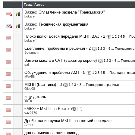
Тема
/
Автор
Важно:
Оглавление раздела "Трансмиссия"
bokareff
Важно:
Техническая документация
bokareff
Плохо включаются передачи МКПП ВАЗ - 2
(
1
2
3
4
5
...
Пос
bokareff
Сцепление, проблемы и решения - 2
(
1
2
3
4
5
...
Последняя с
Botsmann
Замена масла в CVT (вариатор короче)
(
1
2
3
4
5
...
Последн
sal
Обсуждение и проблемы АМТ - 5
(
1
2
3
4
5
...
Последняя стра
MVA58
МКПП (Все типы) - 3
(
1
2
3
4
5
...
Последняя страница
)
Oleg08
ищу деталь
YuTu
6MF23F МКПП на Весте.
(
1
2
)
vaz2170
Дребезжание ручки МКПП на третьей передаче
Arthur
два сальника на один привод