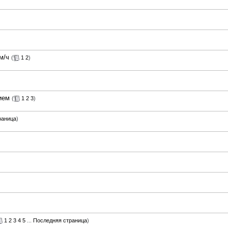
м/ч
(
1
2
)
ием
(
1
2
3
)
раница
)
1
2
3
4
5
...
Последняя страница
)