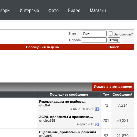
бзоры
Интервью
Фото
Видео
Магазин
Имя
Запомнить?
Пароль
Сообщения за день
Поиск
Искать в этом разделе
Последнее сообщение
Тем
Сообщений
Рекомендации по выбору...
71
7,214
от
OFA
24.06.2026
05:56
ЭСУД, проблемы и прошивки,...
201
59,331
от
oleg888
Вчера
19:13
Сцепление, проблемы и решения...
93
21,879
от
AlexS