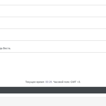
да Веста.
Текущее время:
00:28
. Часовой пояс GMT +3.