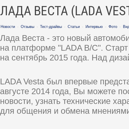
ЛАДА ВЕСТА (LADA VES
Новости
·
Отзывы
·
Тест-драйвы
·
Статьи
·
Интервью
·
Фото
·
Ви
Лада Веста - это новый автомо
на платформе "LADA B/C". Старт
на сентябрь 2015 года. Над диз
LADA Vesta был впервые предст
августе 2014 года, Вы можете п
новости, узнать технические ха
для общения и обмена мнениями