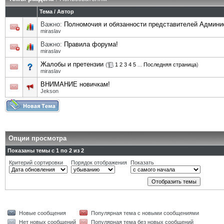
Тема
/
Автор
Важно:
Полномочия и обязанности представителей Админи
miraslav
Важно:
Правила форума!
miraslav
Жалобы и претензии
(
1
2
3
4
5
...
Последняя страница
)
miraslav
ВНИМАНИЕ новичкам!
Jekson
Опции просмотра
Показаны темы с 1 по 2 из 2
Критерий сортировки
Порядок отображения
Показать
Новые сообщения
Популярная тема с новыми сообщениями
Нет новых сообщений
Популярная тема без новых сообщений