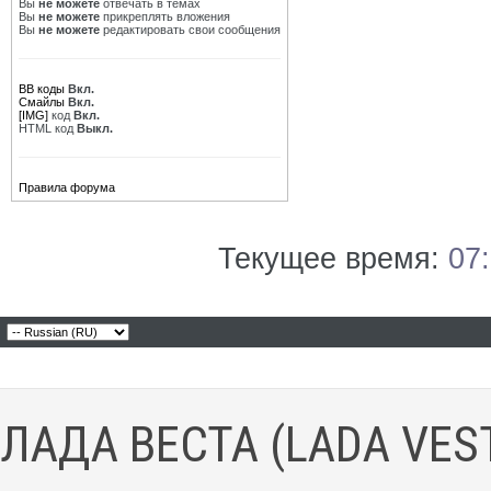
Вы
не можете
отвечать в темах
Вы
не можете
прикреплять вложения
Вы
не можете
редактировать свои сообщения
BB коды
Вкл.
Смайлы
Вкл.
[IMG]
код
Вкл.
HTML код
Выкл.
Правила форума
Текущее время:
07
ЛАДА ВЕСТА (LADA VES