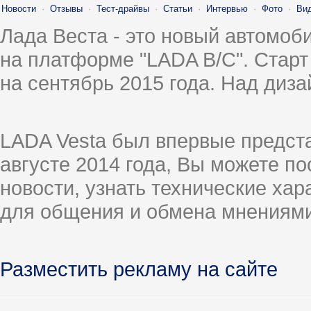
Новости
·
Отзывы
·
Тест-драйвы
·
Статьи
·
Интервью
·
Фото
·
Ви
Лада Веста - это новый автомо
на платформе "LADA B/C". Старт
на сентябрь 2015 года. Над диз
LADA Vesta был впервые предст
августе 2014 года, Вы можете п
новости, узнать технические ха
для общения и обмена мнениями
Разместить рекламу на сайте