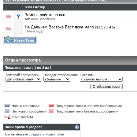
Тема
/
Автор
Замена робота на амт
Алексей Василенко
На Дальнем Востоке Вест пока мало
(
1
2
3
4
5
)
_Александр_
Опции просмотра
Показаны темы с 1 по 2 из 2
Критерий сортировки
Порядок отображения
Показать
Новые сообщения
Популярная тема с новыми сообщениями
Нет новых сообщений
Популярная тема без новых сообщений
Тема закрыта
Ваши права в разделе
Вы
не можете
создавать новые темы