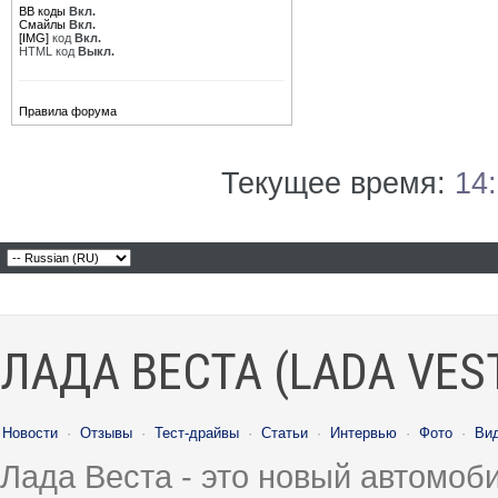
BB коды
Вкл.
Смайлы
Вкл.
[IMG]
код
Вкл.
HTML код
Выкл.
Правила форума
Текущее время:
14
ЛАДА ВЕСТА (LADA VES
Новости
·
Отзывы
·
Тест-драйвы
·
Статьи
·
Интервью
·
Фото
·
Ви
Лада Веста - это новый автомо