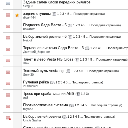
Задние сален блоки передних рычагов
Serg33
задние ступицы
(
1
2
3
4
5
...
Последняя страница
)
dioa4444
Подвеска Лада Веста - 5
(
1
2
3
4
5
...
Последняя страница
)
bokareff
Выбор зимней резины - 6
(
1
2
3
4
5
...
Последняя страница
)
Neibot
Тормозная система Лада Веста - 3
(
1
2
3
4
5
...
Последняя ст
Дмитрий_Воронеж
Тянет в лево Vesta NG Cross
(
1
2
3
4
5
...
Последняя страница
)
Жак
Тяжелый руль vesta ng.
(
1
2
3
4
5
...
Последняя страница
)
Seryi30
Рулевая рейка
(
1
2
3
4
5
...
Последняя страница
)
21shurik21
Треск при срабатывании ABS
(
1
2
3
)
aalf
Противооткатная система
(
1
2
3
4
5
...
Последняя страница
)
tolyas3
Выбор летней резины
(
1
2
3
4
5
...
Последняя страница
)
Uncle Sasha
Сгнила резьба на тормозных цилиндрах.