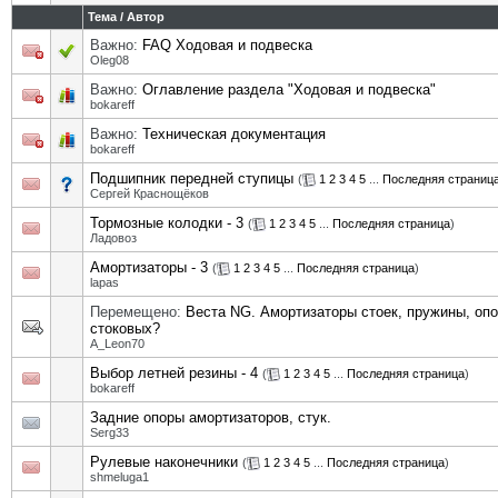
Тема
/
Автор
Важно:
FAQ Ходовая и подвеска
Oleg08
Важно:
Оглавление раздела "Ходовая и подвеска"
bokareff
Важно:
Техническая документация
bokareff
Подшипник передней ступицы
(
1
2
3
4
5
...
Последняя страниц
Сергей Краснощёков
Тормозные колодки - 3
(
1
2
3
4
5
...
Последняя страница
)
Ладовоз
Амортизаторы - 3
(
1
2
3
4
5
...
Последняя страница
)
lapas
Перемещено:
Веста NG. Амортизаторы стоек, пружины, опо
стоковых?
A_Leon70
Выбор летней резины - 4
(
1
2
3
4
5
...
Последняя страница
)
bokareff
Задние опоры амортизаторов, стук.
Serg33
Рулевые наконечники
(
1
2
3
4
5
...
Последняя страница
)
shmeluga1