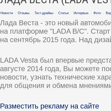
Новости
·
Отзывы
·
Тест-драйвы
·
Статьи
·
Интервью
·
Фото
·
Ви
Лада Веста - это новый автомо
на платформе "LADA B/C". Старт
на сентябрь 2015 года. Над диз
LADA Vesta был впервые предст
августе 2014 года, Вы можете п
новости, узнать технические ха
для общения и обмена мнениями
Разместить рекламу на сайте