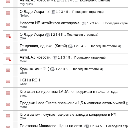
АвтоВАЗ новости - 2
(
1
2
3
4
5
...
Последняя страница
)
mig-quick
О Ладе Искра - 2
(
1
2
3
4
5
...
Последняя страница
)
Neibot
Новости НЕ китайского автопрома.
(
1
2
3
4
5
...
Последняя стра
More
О Ладе Искра
(
1
2
3
4
5
...
Последняя страница
)
OFA
Тенденция, однако. (Китай)
(
1
2
3
4
5
...
Последняя страница
)
white
АвтоВАЗ новости.
(
1
2
3
4
5
...
Последняя страница
)
More
Куда катимся? :(
(
1
2
3
4
5
...
Последняя страница
)
white
HGH и RGH
white
Кто стал конкурентом LADA по продажам в начале года
svett
Продажи Lada Granta превысили 1,5 миллиона автомобилей
(
More
Кто и зачем покупает закрытые заводы концернов в РФ
OFA
По стопам Манилова. Цены на авто.
(
1
2
3
4
5
...
Последняя стр