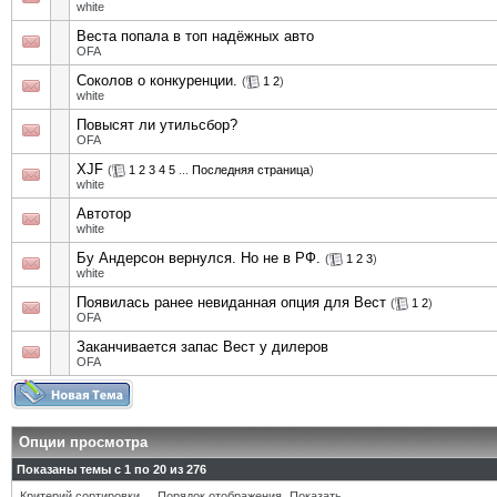
white
Веста попала в топ надёжных авто
OFA
Соколов о конкуренции.
(
1
2
)
white
Повысят ли утильсбор?
OFA
XJF
(
1
2
3
4
5
...
Последняя страница
)
white
Автотор
white
Бу Андерсон вернулся. Но не в РФ.
(
1
2
3
)
white
Появилась ранее невиданная опция для Вест
(
1
2
)
OFA
Заканчивается запас Вест у дилеров
OFA
Опции просмотра
Показаны темы с 1 по 20 из 276
Критерий сортировки
Порядок отображения
Показать