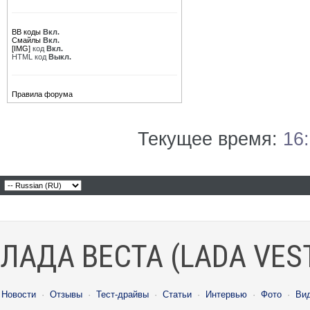
BB коды
Вкл.
Смайлы
Вкл.
[IMG]
код
Вкл.
HTML код
Выкл.
Правила форума
Текущее время:
16
ЛАДА ВЕСТА (LADA VES
Новости
·
Отзывы
·
Тест-драйвы
·
Статьи
·
Интервью
·
Фото
·
Ви