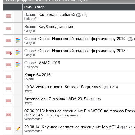
Тема
/
Автор
Важно:
Календарь событий
(
1
2
)
bokareff
Важно:
Клубное движение
Oleg08
Опрос:
Опрос: Новогодний подарок форумчанину-2019!
(
Oleg08
Опрос:
Опрос: Новогодний подарок форумчанину-2018!
Oleg08
Опрос:
ММАС 2016
Falcones
Капри 64 2016г
Рубин
LADA Vesta в стихах. Конкурс Лада Клуба
(
1
2
3
)
svett
Автопробег «Я люблю LADA-2015»
(
1
2
)
svett
07.06.2015: Клубное посещение FIA WTCC на Moscow Race
(
1
2
3
4
5
...
Последняя страница
)
Wishmaster
29.08.14: Клубное бесплатное посещение ММАС'14
(
1
2
3
Wishmaster